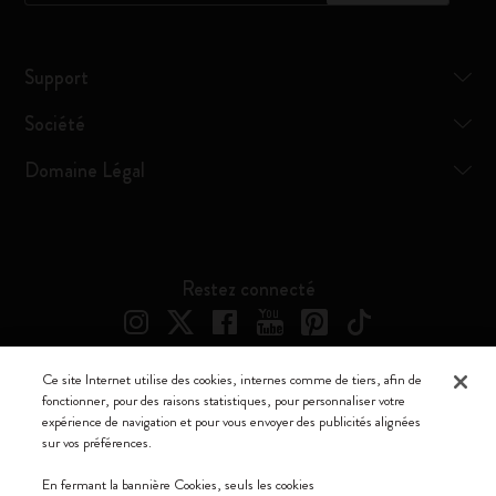
Support
Société
Domaine Légal
Restez connecté
Ce site Internet utilise des cookies, internes comme de tiers, afin de
fonctionner, pour des raisons statistiques, pour personnaliser votre
Moleskine ® est une marque enregistrée de Moleskine Srl a socio unico
expérience de navigation et pour vous envoyer des publicités alignées
sur vos préférences.
Moleskine srl a socio unico - Via Bergognone, 34 – 20144 Milano -
Italia - P. IVA / CCIAA n. 07234480965 - REA MI 1945400 - Cap.
En fermant la bannière Cookies, seuls les cookies
Soc. €2.181.513,42