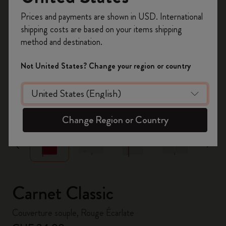
Inscrivez-vous maintenant et bénéficiez de
10 %
Prices and payments are shown in USD. International
de remise ainsi que de frais de port gratuits
shipping costs are based on your items shipping
sur votre première commande
en utilisant le
method and destination.
code
WELCOME10.
Créez un compte Moleskine pour accéder à des
Not United States? Change your region or country
offres exclusives, des avantages réservés aux
membres et davantage d’inspiration.
zoom.cta
Créer un compte!
Change Region or Country
Carnet Classic
Couverture souple, Rouge Écarlate