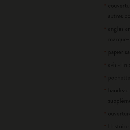
couvertur
autres c
angles ar
marque-p
papier sa
avis « In
pochette 
bandeau 
suppléme
ouverture
l'histoir