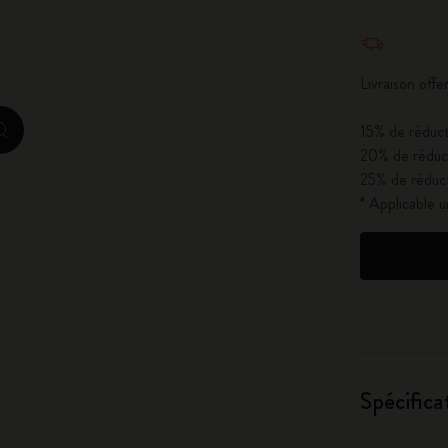
City Guide Notebooks LUXE x Moleskine
Quantité mi
Casa Batlló Éditions personnalisées
Livraison of
I Am The City
15% de réduct
zoom.cta
20% de réduct
Moleskine Detour
25% de réduct
* Applicable 
Spécifica