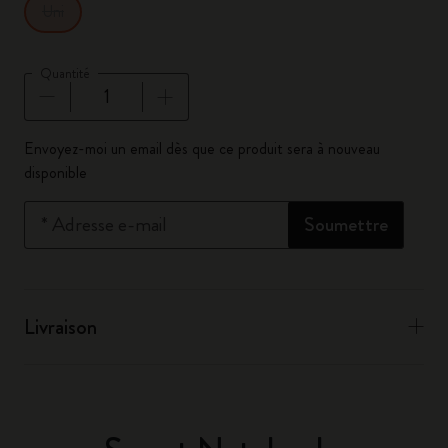
Uni
Quantité
Quantité mise à jour à 1
Envoyez-moi un email dès que ce produit sera à nouveau
disponible
*
Adresse e-mail
Soumettre
Livraison