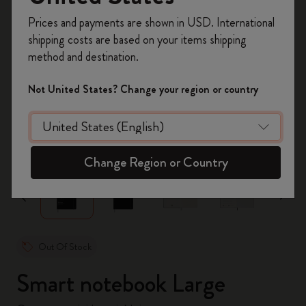
Inscrivez-vous maintenant et bénéficiez de
10 %
Prices and payments are shown in USD. International
de remise ainsi que de frais de port gratuits
shipping costs are based on your items shipping
sur votre première commande
en utilisant le
method and destination.
code
WELCOME10.
Créez un compte Moleskine pour accéder à des
Not United States? Change your region or country
offres exclusives, des avantages réservés aux
membres et davantage d’inspiration.
zoom.cta
Créer un compte!
Change Region or Country
Out Of Stock
Smart notebook Large