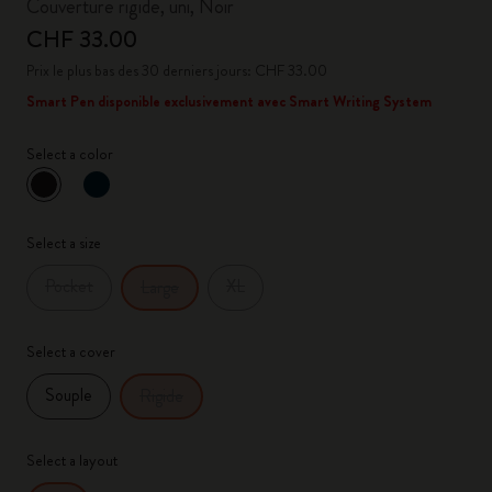
Couverture rigide, uni, Noir
CHF 33.00
Prix le plus bas des 30 derniers jours: CHF 33.00
Smart Pen disponible exclusivement avec Smart Writing System
Select a color
sélectionné
*
Couleur sélectionnée
Select a size
Pocket
XL
Large
Select a cover
Souple
Rigide
Select a layout