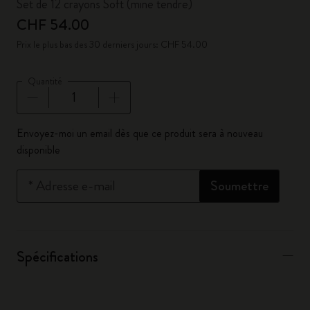
Set de 12 crayons Soft (mine tendre)
CHF 54.00
Prix le plus bas des 30 derniers jours: CHF 54.00
Quantité
Quantité mise à jour à 1
Envoyez-moi un email dès que ce produit sera à nouveau
disponible
*
Adresse e-mail
Soumettre
Spécifications