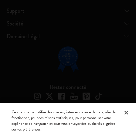
Support
Société
Domaine Légal
Restez connecté
Ce site Internet utilise des cookies, internes comme de tiers, afin de
fonctionner, pour des raisons statistiques, pour personnaliser votre
Moleskine ® est une marque enregistrée de Moleskine Srl a socio unico
expérience de navigation et pour vous envoyer des publicités alignées
sur vos préférences.
Moleskine srl a socio unico - Via Bergognone, 34 – 20144 Milano -