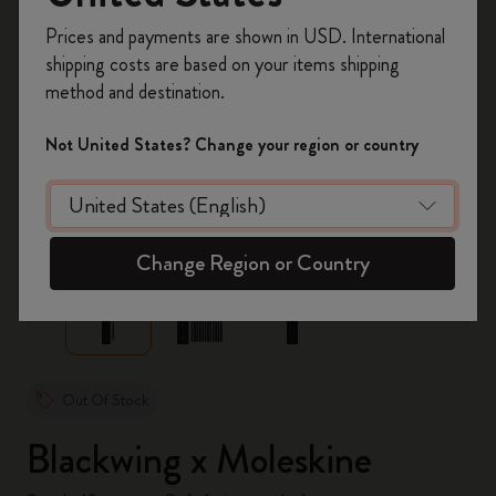
Inscrivez-vous maintenant et bénéficiez de
10 %
Prices and payments are shown in USD. International
de remise ainsi que de frais de port gratuits
shipping costs are based on your items shipping
sur votre première commande
en utilisant le
method and destination.
code
WELCOME10.
Créez un compte Moleskine pour accéder à des
Not United States? Change your region or country
offres exclusives, des avantages réservés aux
membres et davantage d’inspiration.
zoom.cta
Créer un compte!
Change Region or Country
Out Of Stock
Blackwing x Moleskine