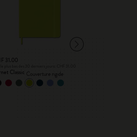
F 31.00
CHF 15.00
 le plus bas des 30 derniers jours: CHF 31.00
Prix le plus bas des 
net Classic
Lettres et symb
Couverture rigide