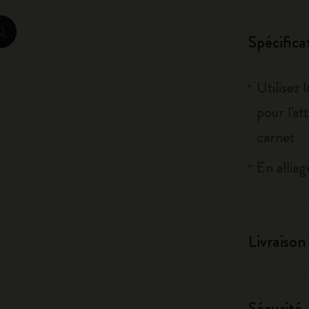
City Guide Notebooks LUXE x Moleskine
zoom.cta
Spécifica
Casa Batlló Éditions personnalisées
I Am The City
Utilisez 
pour l'at
Moleskine Detour
carnet
En alliag
Livraison
Sécurité