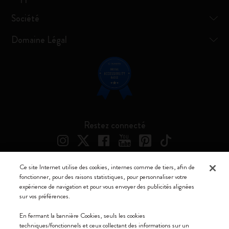
Société
Domaine Légal
Restez connecté
Ce site Internet utilise des cookies, internes comme de tiers, afin de
fonctionner, pour des raisons statistiques, pour personnaliser votre
Moleskine ® est une marque enregistrée de Moleskine Srl a socio unico
expérience de navigation et pour vous envoyer des publicités alignées
sur vos préférences.
Moleskine srl a socio unico - Via Bergognone, 34 – 20144 Milano -
Italia - P. IVA / CCIAA n. 07234480965 - REA MI 1945400 - Cap.
En fermant la bannière Cookies, seuls les cookies
Soc. €2.181.513,42
techniques/fonctionnels et ceux collectant des informations sur un