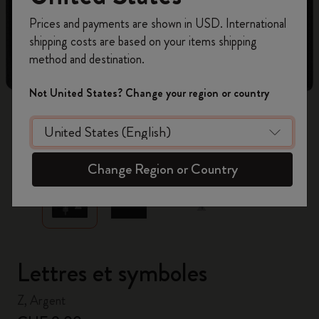
Inscrivez-vous maintenant et bénéficiez de
10 %
Prices and payments are shown in USD. International
de remise ainsi que de frais de port gratuits
shipping costs are based on your items shipping
sur votre première commande
en utilisant le
method and destination.
code
WELCOME10.
Créez un compte Moleskine pour accéder à des
Not United States? Change your region or country
offres exclusives, des avantages réservés aux
membres et davantage d’inspiration.
zoom.cta
Créer un compte!
Change Region or Country
Lettres et symboles
Z, Argent