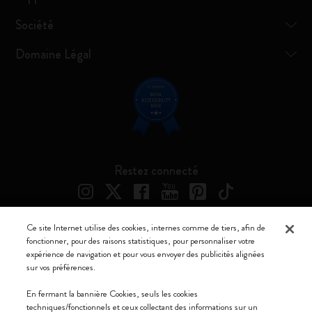
Société
Domaine Légal
Restez connecté
Ce site Internet utilise des cookies, internes comme de tiers, afin de
fonctionner, pour des raisons statistiques, pour personnaliser votre
Moleskine ® est une marque enregistrée de Moleskine Srl a socio unico
expérience de navigation et pour vous envoyer des publicités alignées
sur vos préférences.
Moleskine srl a socio unico - Via Bergognone, 34 – 20144 Milano -
Italia - P. IVA / CCIAA n. 07234480965 - REA MI 1945400 - Cap.
En fermant la bannière Cookies, seuls les cookies
Soc. €2.181.513,42
techniques/fonctionnels et ceux collectant des informations sur un