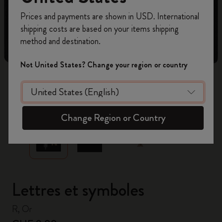
Inscrivez-vous maintenant et bénéficiez de
10 %
Prices and payments are shown in USD. International
de remise ainsi que de frais de port gratuits
shipping costs are based on your items shipping
sur votre première commande
en utilisant le
method and destination.
code
WELCOME10.
Créez un compte Moleskine pour accéder à des
Not United States? Change your region or country
offres exclusives, des avantages réservés aux
membres et davantage d’inspiration.
zoom.cta
Créer un compte!
Change Region or Country
Lettres et symboles
R, Or