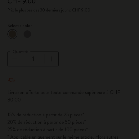
CHF 9.00
Prix le plus bas des 30 derniers jours: CHF 9.00
Select a color
sélectionné
*
Couleur sélectionnée
Quantité
Quantité mise à jour à 1
Livraison offerte pour toute commande supérieure à CHF
80.00
15% de réduction à partir de 25 pièces*
20% de réduction à partir de 50 pièces*
25% de réduction à partir de 100 pièces*
* Applicable uniquement sur le même article. Hors autres