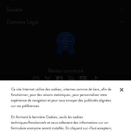
Société
Domaine Légal
Restez connecté
Ce site Internet utilise des cookies, internes comme de tiers, afin de
fonctionner, pour des raisons statistiques, pour personnaliser votre
expérience de navigation et pour vous envoyer des publicités alignées
Moleskine ® est une marque enregistrée de Moleskine Srl a socio unico
sur vos préférences.
Moleskine srl a socio unico - Via Bergognone, 34 – 20144 Milano -
En fermant la bannière Cookies, seuls les cookies
Italia - P. IVA / CCIAA n. 07234480965 - REA MI 1945400 - Cap.
techniques/fonctionnels et ceux collectant des informations sur un
Soc. €2.181.513,42
formulaire anonyme seront installés. En cliquant sur «Tout accepter»,