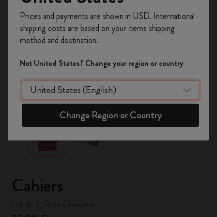
Inscrivez-vous maintenant et bénéficiez de
10 %
Prices and payments are shown in USD. International
de remise ainsi que de frais de port gratuits
shipping costs are based on your items shipping
sur votre première commande
en utilisant le
method and destination.
code
WELCOME10.
Créez un compte Moleskine pour accéder à des
Not United States? Change your region or country
offres exclusives, des avantages réservés aux
membres et davantage d’inspiration.
zoom.cta
Créer un compte!
Change Region or Country
Cahiers
Lot de 3, Rose Cinétique