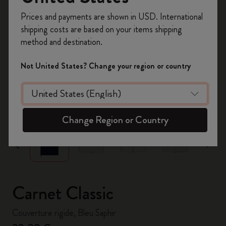
Inscrivez-vous maintenant et bénéficiez de
10 %
Prices and payments are shown in USD. International
de remise ainsi que de frais de port gratuits
shipping costs are based on your items shipping
sur votre première commande
en utilisant le
method and destination.
code
WELCOME10.
Créez un compte Moleskine pour accéder à des
Not United States? Change your region or country
offres exclusives, des avantages réservés aux
membres et davantage d’inspiration.
zoom.cta
Créer un compte!
Change Region or Country
Carnet Classic
Couverture rigide, Bleu Saphir