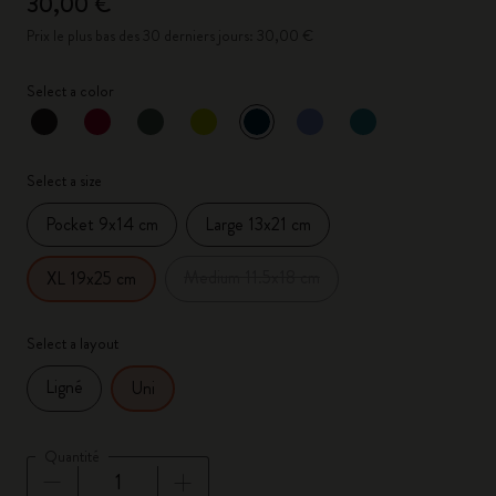
30,00 €
Prix le plus bas des 30 derniers jours: 30,00 €
Select a color
sélectionné
*
Couleur sélectionnée
Select a size
Pocket 9x14 cm
Large 13x21 cm
Medium 11.5x18 cm
XL 19x25 cm
Select a layout
Ligné
Uni
Quantité