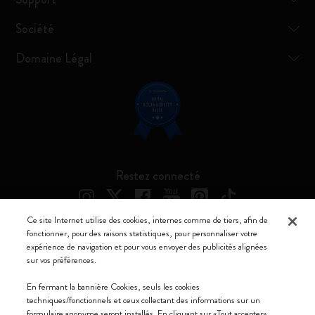
Société
Domaine Légal
Restez connecté
Ce site Internet utilise des cookies, internes comme de tiers, afin de
fonctionner, pour des raisons statistiques, pour personnaliser votre
expérience de navigation et pour vous envoyer des publicités alignées
Moleskine ® est une marque enregistrée de Moleskine Srl a socio unico
sur vos préférences.
Moleskine srl a socio unico - Via Bergognone, 34 – 20144 Milano -
En fermant la bannière Cookies, seuls les cookies
Italia - P. IVA / CCIAA n. 07234480965 - REA MI 1945400 - Cap.
techniques/fonctionnels et ceux collectant des informations sur un
Soc. €2.181.513,42
formulaire anonyme seront installés. En cliquant sur «Tout accepter»,