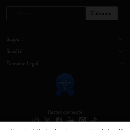
*
Adresse e-mail
S’abonner
Support
Société
Domaine Légal
Restez connecté