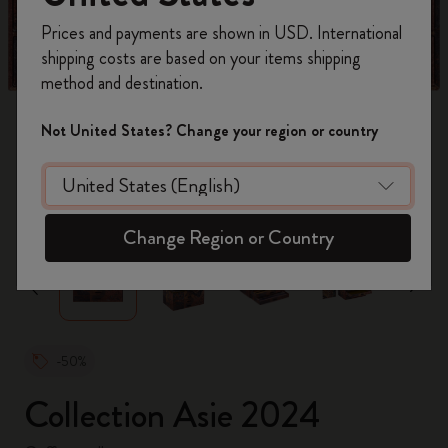
Inscrivez-vous maintenant et bénéficiez de
10 %
Prices and payments are shown in USD. International
de remise ainsi que de frais de port gratuits
shipping costs are based on your items shipping
sur votre première commande
en utilisant le
method and destination.
code
WELCOME10.
Créez un compte Moleskine pour accéder à des
Not United States? Change your region or country
offres exclusives, des avantages réservés aux
membres et davantage d’inspiration.
zoom.cta
Créer un compte!
Change Region or Country
-50%
Collection Asie 2024