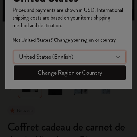
Inscrivez-vous maintenant et bénéficiez de
10 %
Prices and payments are shown in USD. International
de remise ainsi que de frais de port gratuits
shipping costs are based on your items shipping
sur votre première commande
en utilisant le
method and destination.
code
WELCOME10.
Créez un compte Moleskine pour accéder à des
Not United States? Change your region or country
offres exclusives, des avantages réservés aux
membres et davantage d’inspiration.
zoom.cta
Créer un compte!
Change Region or Country
Nouveau
Coffret cadeau de carnet de