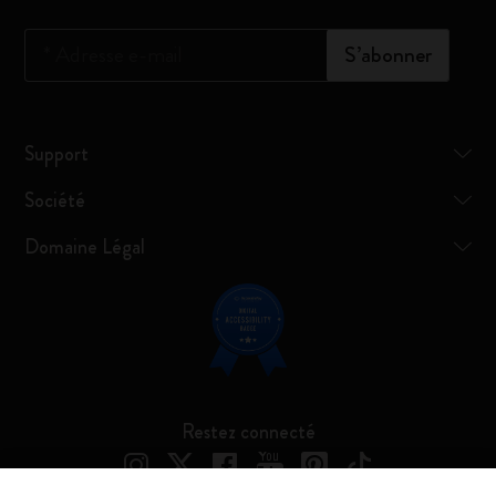
*
Adresse e-mail
S’abonner
Support
Société
Domaine Légal
Restez connecté