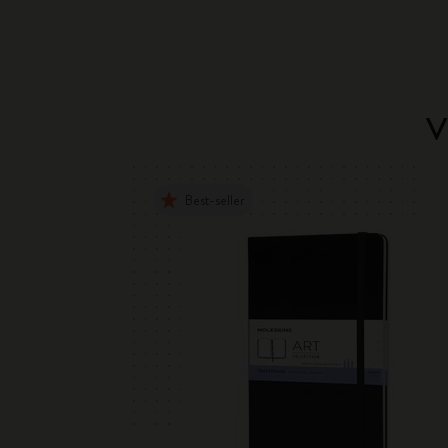
V
Best-seller