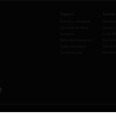
Support
Société
État de la commande
Manifest
Demande de retour
About us
Livraisons
Code éth
Méthode de paiement
Carrière
Sujets d'assistance
Sharehol
Contactez nous
Moleskin
Srl a socio unico