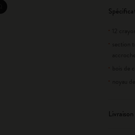
zoom.cta
Spécifica
Casa Batlló Éditions personnalisées
I Am The City
12 crayo
IZIPIZI x Moleskine
section 
accroche
Moleskine Detour
bois de 
noyau d
Livraison