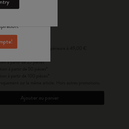
ntry
oleskine pour
exclusives, des
aux membres et
piration.
se à jour à 1
ompte!
erte pour toute commande supérieure à 49,00 €
ion à partir de 25 pièces*
ion à partir de 50 pièces*
ion à partir de 100 pièces*
uniquement sur le même article. Hors autres promotions.
Ajouter au panier