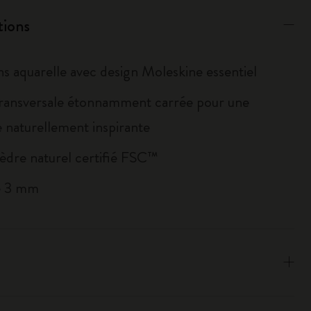
tions
ns aquarelle avec design Moleskine essentiel
transversale étonnamment carrée pour une
 naturellement inspirante
cèdre naturel certifié FSC™
e 3 mm