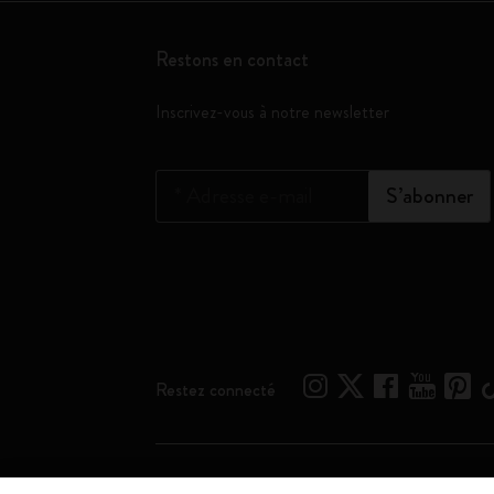
Restons en contact
Inscrivez-vous à notre newsletter
*
Adresse e-mail
S’abonner
Restez connecté
Moleskine ® est une marque enregistrée de Moleskine 