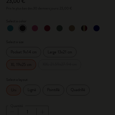
23,00 €
Prix le plus bas des 30 derniers jours: 23,00 €
Select a color
sélectionné
*
Couleur sélectionnée
Select a size
Pocket 9x14 cm
Large 13x21 cm
XXL 21.59x27.94 cm
XL 19x25 cm
Select a layout
Ligné
Pointillé
Quadrillé
Uni
Quantité