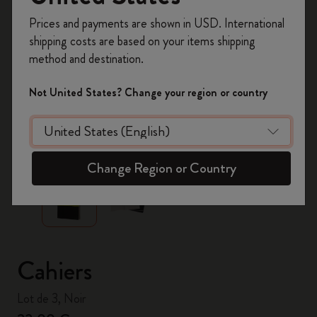
Inscrivez-vous maintenant et bénéficiez de
10 %
Prices and payments are shown in USD. International
de remise ainsi que de frais de port gratuits
shipping costs are based on your items shipping
sur votre première commande
en utilisant le
method and destination.
code
WELCOME10.
Créez un compte Moleskine pour accéder à des
Not United States? Change your region or country
offres exclusives, des avantages réservés aux
membres et davantage d’inspiration.
zoom.cta
Créer un compte!
Change Region or Country
Cahiers
Lot de 3, Noir