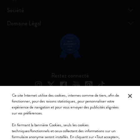
Société
Domaine Légal
Restez connecté
Ce site Internet utilise des cookies, internes comme de tiers, afin de
fonctionner, pour des raisons statistiques, pour personnaliser votre
expérience de navigation et pour vous envoyer des publicités alignées
Moleskine ® est une marque enregistrée de Moleskine Srl a socio unico
sur vos préférences.
Moleskine srl a socio unico - Via Bergognone, 34 – 20144 Milano -
En fermant la bannière Cookies, seuls les cookies
Italia - P. IVA / CCIAA n. 07234480965 - REA MI 1945400 - Cap.
techniques/fonctionnels et ceux collectant des informations sur un
Soc. €2.181.513,42
formulaire anonyme seront installés. En cliquant sur «Tout accepter»,