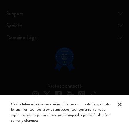
Support
Société
Domaine Légal
Restez connecté
Ce site Internet utilise des cookies, internes comme de tiers, afin de
fonctionner, pour des raisons statistiques, pour personnaliser votre
expérience de navigation et pour vous envoyer des publicités alignées
Moleskine ® est une marque enregistrée de Moleskine Srl a socio unico
sur vos préférences.
Moleskine srl a socio unico - Via Bergognone, 34 – 20144 Milano -