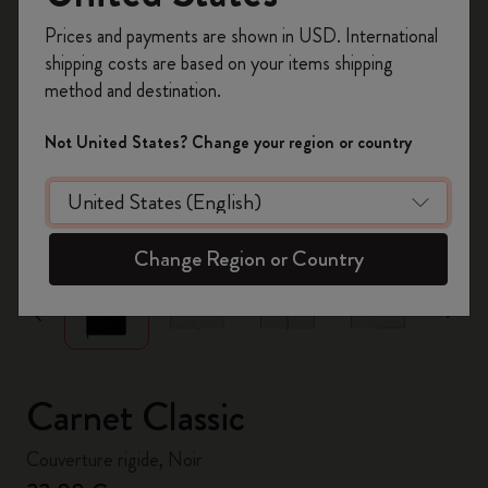
Inscrivez-vous maintenant et bénéficiez de
10 %
Prices and payments are shown in USD. International
de remise ainsi que de frais de port gratuits
shipping costs are based on your items shipping
sur votre première commande
en utilisant le
method and destination.
code
WELCOME10.
Créez un compte Moleskine pour accéder à des
Not United States? Change your region or country
offres exclusives, des avantages réservés aux
membres et davantage d’inspiration.
zoom.cta
Créer un compte!
Change Region or Country
Carnet Classic
Couverture rigide, Noir