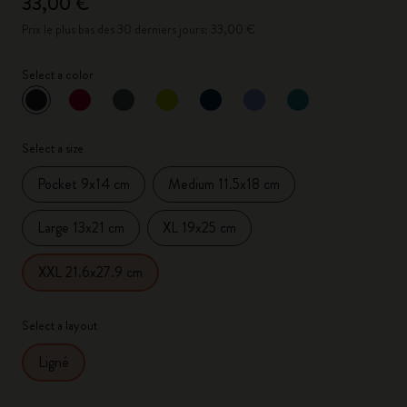
33,00 €
Prix le plus bas des 30 derniers jours: 33,00 €
Select a color
sélectionné
*
Couleur sélectionnée
Select a size
Pocket 9x14 cm
Medium 11.5x18 cm
Large 13x21 cm
XL 19x25 cm
XXL 21.6x27.9 cm
Select a layout
Ligné