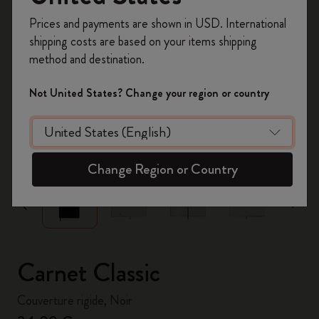
Inscrivez-vous maintenant et bénéficiez de
10 %
Prices and payments are shown in USD. International
de remise ainsi que de frais de port gratuits
shipping costs are based on your items shipping
sur votre première commande
en utilisant le
method and destination.
code
WELCOME10.
Créez un compte Moleskine pour accéder à des
Not United States? Change your region or country
offres exclusives, des avantages réservés aux
membres et davantage d’inspiration.
zoom.cta
Créer un compte!
Change Region or Country
Carnet Classic
Couverture rigide, Noir