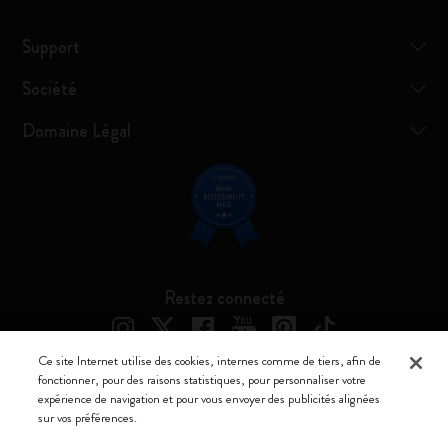
Support
Société
Domaine Légal
Restez connecté
Ce site Internet utilise des cookies, internes comme de tiers, afin de
fonctionner, pour des raisons statistiques, pour personnaliser votre
expérience de navigation et pour vous envoyer des publicités alignées
Moleskine ® est une marque enregistrée de Moleskine Srl a socio unico
sur vos préférences.
Moleskine srl a socio unico - Via Bergognone, 34 – 20144 Milano -