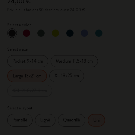
24,00 €
Prix le plus bas des 30 derniers jours: 24,00 €
Select a color
sélectionné
*
Couleur sélectionnée
Select a size
Pocket 9x14 cm
Medium 11.5x18 cm
XL 19x25 cm
Large 13x21 cm
XXL 21.6x27.9 cm
Select a layout
Pointillé
Ligné
Quadrillé
Uni