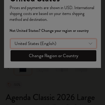
Inscrivez-vous maintenant et bénéficiez de
10 %
Prices and payments are shown in USD. International
de remise ainsi que de frais de port gratuits
shipping costs are based on your items shipping
sur votre première commande
en utilisant le
method and destination.
code
WELCOME10.
Créez un compte Moleskine pour accéder à des
Not United States? Change your region or country
offres exclusives, des avantages réservés aux
membres et davantage d’inspiration.
zoom.cta
Créer un compte!
Change Region or Country
-50%
Agenda Classic 2026 Large