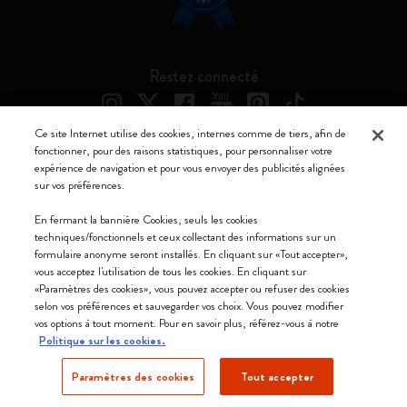
Restez connecté
Ce site Internet utilise des cookies, internes comme de tiers, afin de
fonctionner, pour des raisons statistiques, pour personnaliser votre
expérience de navigation et pour vous envoyer des publicités alignées
Moleskine ® est une marque enregistrée de Moleskine Srl a socio unico
sur vos préférences.
Moleskine srl a socio unico - Via Bergognone, 34 – 20144 Milano -
En fermant la bannière Cookies, seuls les cookies
Italia - P. IVA / CCIAA n. 07234480965 - REA MI 1945400 - Cap.
techniques/fonctionnels et ceux collectant des informations sur un
Soc. €2.181.513,42
formulaire anonyme seront installés. En cliquant sur «Tout accepter»,
vous acceptez l'utilisation de tous les cookies. En cliquant sur
Nous acceptons
«Paramètres des cookies», vous pouvez accepter ou refuser des cookies
selon vos préférences et sauvegarder vos choix. Vous pouvez modifier
vos options à tout moment. Pour en savoir plus, référez-vous à notre
Politique sur les cookies.
Paramètres des cookies
Tout accepter
France (français)