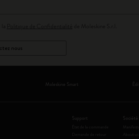
City Guide Notebooks LUXE x Moleskine
Casa Batlló Éditions personnalisées
 la
Politique de Confidentialité
de Moleskine S.r.l.
I Am The City
ctez nous
IZIPIZI x Moleskine
Moleskine Detour
Moleskine Smart
Édi
Support
Société
État de la commande
Manifest
Demande de retour
About us