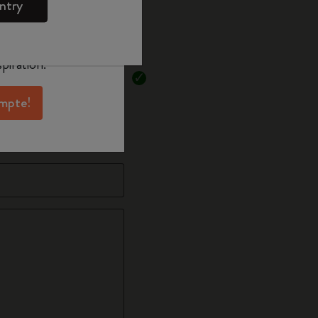
ntry
oleskine pour
exclusives, des
n option)
aux membres et
piration.
ompte!