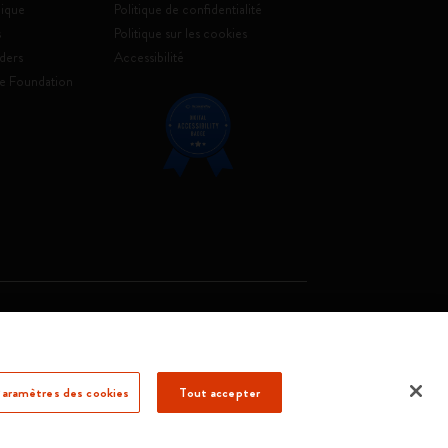
ique
Politique de confidentialité
s
Politique sur les cookies
ders
Accessibilité
e Foundation
. Soc. €2.181.513,42
aramètres des cookies
Tout accepter