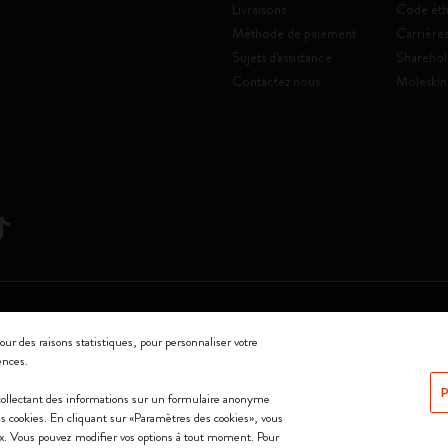
Livraisons
Code éth
Méthode de paiement
Carrière
Sujets d'assistance
Sharehol
Contactez nous
Moleskin
Srl a socio unico
our des raisons statistiques, pour personnaliser votre
ences.
0144 Milano - Italia - P. IVA / CCIAA n. 07234480965 - REA MI 1945400 - Cap
P
 collectant des informations sur un formulaire anonyme
Nous acceptons
 les cookies. En cliquant sur «Paramètres des cookies», vous
ix. Vous pouvez modifier vos options à tout moment. Pour