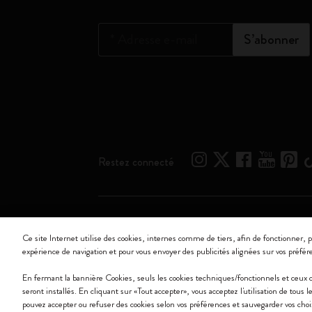
*
Adresse e-mail
S’abonner
Restez connecté
Moleskine ® est une marque enregistrée de Moleskine 
Ce site Internet utilise des cookies, internes comme de tiers, afin de fonctionner, p
expérience de navigation et pour vous envoyer des publicités alignées sur vos préfér
Moleskine srl a socio unico - Via Bergognone, 34 – 2
En fermant la bannière Cookies, seuls les cookies techniques/fonctionnels et ceux
seront installés. En cliquant sur «Tout accepter», vous acceptez l'utilisation de tous
pouvez accepter ou refuser des cookies selon vos préférences et sauvegarder vos cho