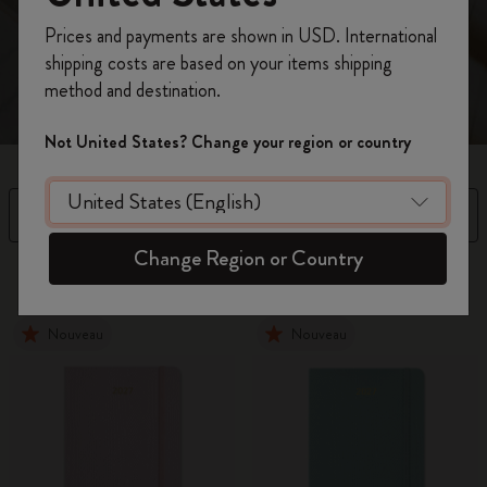
claire pour une meilleure gestion du temps.
Inscrivez-vous maintenant et bénéficiez de
10 %
Prices and payments are shown in USD. International
de remise ainsi que de frais de port gratuits
shipping costs are based on your items shipping
sur votre première commande
en utilisant le
method and destination.
code
WELCOME10.
Créez un compte Moleskine pour accéder à des
Not United States? Change your region or country
offres exclusives, des avantages réservés aux
membres et davantage d’inspiration.
Filtre
Trier par
Créer un compte!
Change Region or Country
97 Produits
Nouveau
Nouveau