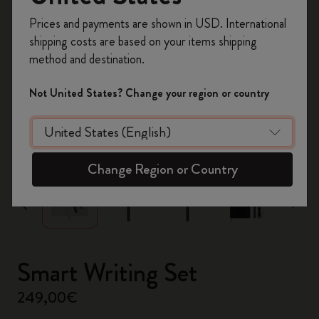
Inscrivez-vous maintenant et bénéficiez de
10 %
Prices and payments are shown in USD. International
de remise ainsi que de frais de port gratuits
shipping costs are based on your items shipping
sur votre première commande
en utilisant le
method and destination.
code
WELCOME10.
Créez un compte Moleskine pour accéder à des
Not United States? Change your region or country
offres exclusives, des avantages réservés aux
membres et davantage d’inspiration.
zoom.cta
Créer un compte!
Change Region or Country
Smart Writing Set
249,00€