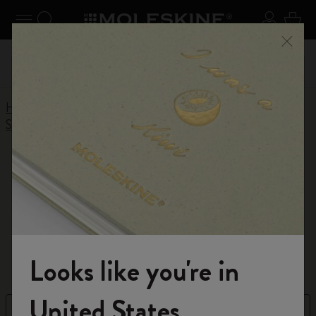
Explore search results below using the Tab key
er le menu
Toggle navigation
Recherche (mots-clés, etc.)
S'inscrir
Panie
on +
Inscri
Profitez de la livraison gratuite pour les commandes
Ferme
vec le
livrais
supérieures à 59,00€
Home
E-boutique
Moleskine Smart
Smart Writing System
Smart Notebooks
Smart Notebooks
Vos notes manuscrites instantanément sur votre
écran
Looks like you're in
Rejoignez-nous
United States
Filtre
Trier par