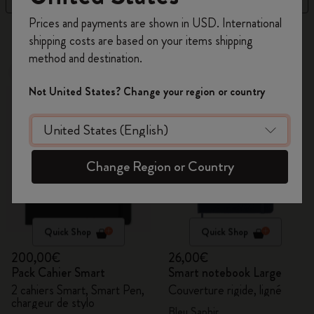
Inscrivez-vous maintenant et bénéficiez de
10 %
Prices and payments are shown in USD. International
de remise ainsi que de frais de port gratuits
15 Produits
shipping costs are based on your items shipping
sur votre première commande
en utilisant le
method and destination.
code
WELCOME10.
Nouveau
Best-seller
Créez un compte Moleskine pour accéder à des
Not United States? Change your region or country
offres exclusives, des avantages réservés aux
membres et davantage d’inspiration.
Créer un compte!
Change Region or Country
Quick Shop
Quick Shop
200,00€
26,00€
Pack Cahier Smart
Smart notebook Large
2 cahiers Smart, Smart Pen,
Couverture rigide, ligné
chargeur de stylo
Bleu Saphir