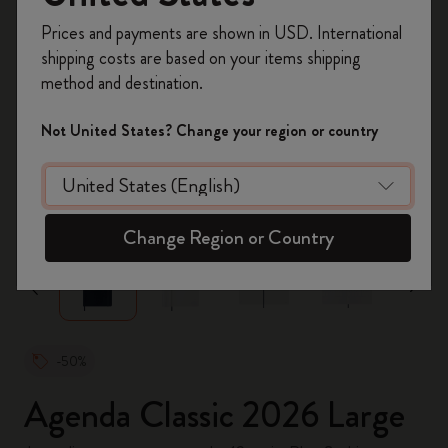
Inscrivez-vous maintenant et bénéficiez de
10 %
Prices and payments are shown in USD. International
de remise ainsi que de frais de port gratuits
shipping costs are based on your items shipping
sur votre première commande
en utilisant le
method and destination.
code
WELCOME10.
Créez un compte Moleskine pour accéder à des
Not United States? Change your region or country
offres exclusives, des avantages réservés aux
membres et davantage d’inspiration.
zoom.cta
Créer un compte!
Change Region or Country
-50%
Agenda Classic 2026 Large