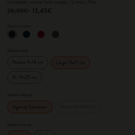
Semainier, couverture souple, 12 mois, Noir
26,90€
13,45€
Select a color
sélectionné
*
Couleur sélectionnée
Select a size
Pocket 9x14 cm
Large 13x21 cm
XL 19x25 cm
Select a layout
Semainier Vertical
Agenda Semainier
Select a cover