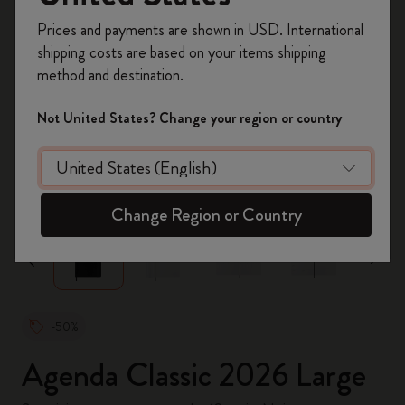
Inscrivez-vous maintenant et bénéficiez de
10 %
Prices and payments are shown in USD. International
de remise ainsi que de frais de port gratuits
shipping costs are based on your items shipping
sur votre première commande
en utilisant le
method and destination.
code
WELCOME10.
Créez un compte Moleskine pour accéder à des
Not United States? Change your region or country
offres exclusives, des avantages réservés aux
membres et davantage d’inspiration.
zoom.cta
Créer un compte!
Change Region or Country
-50%
Agenda Classic 2026 Large