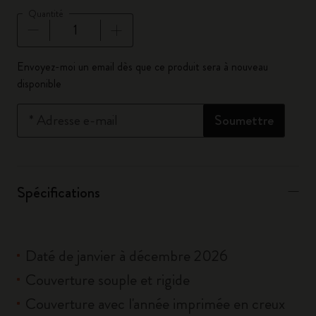
Quantité
Quantité mise à jour à 1
Envoyez-moi un email dès que ce produit sera à nouveau
disponible
*
Adresse e-mail
Soumettre
Spécifications
Daté de janvier à décembre 2026
Couverture souple et rigide
Couverture avec l'année imprimée en creux