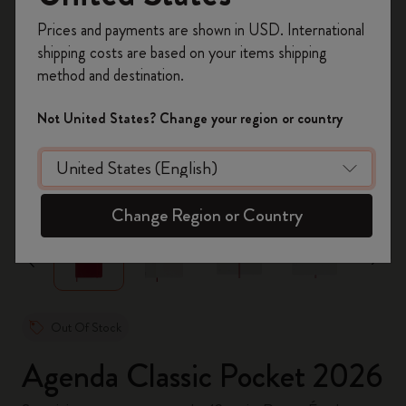
Inscrivez-vous maintenant et bénéficiez de
10 %
Prices and payments are shown in USD. International
de remise ainsi que de frais de port gratuits
shipping costs are based on your items shipping
sur votre première commande
en utilisant le
method and destination.
code
WELCOME10.
Créez un compte Moleskine pour accéder à des
Not United States? Change your region or country
offres exclusives, des avantages réservés aux
membres et davantage d’inspiration.
zoom.cta
Créer un compte!
Change Region or Country
Out Of Stock
Agenda Classic Pocket 2026