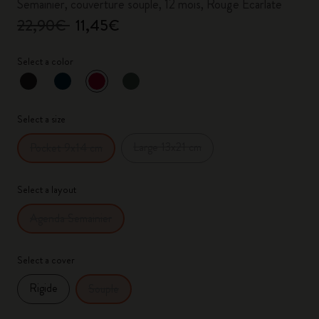
Semainier, couverture souple, 12 mois, Rouge Écarlate
22,90€
11,45€
Select a color
sélectionné
*
Couleur sélectionnée
Select a size
Large 13x21 cm
Pocket 9x14 cm
Select a layout
Agenda Semainier
Select a cover
Rigide
Souple