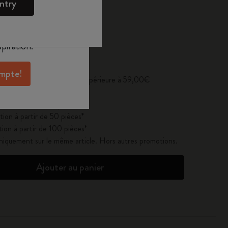
ntry
oleskine pour
exclusives, des
aux membres et
piration.
se à jour à 1
ompte!
erte pour toute commande supérieure à 59,00€
ion à partir de 25 pièces*
ion à partir de 50 pièces*
ion à partir de 100 pièces*
uniquement sur le même article. Hors autres promotions.
Ajouter au panier