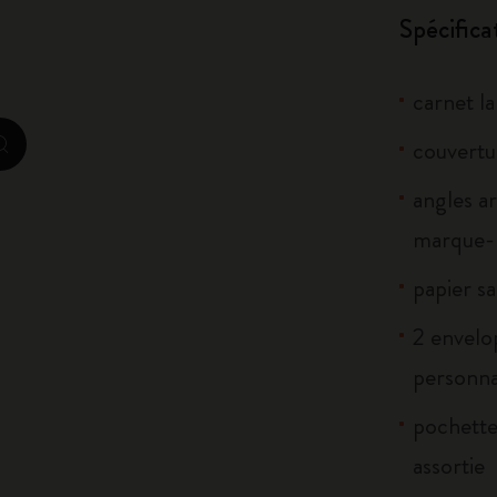
Spécifica
City Guide Notebooks LUXE x Moleskine
Casa Batlló Éditions personnalisées
carnet la
I Am The City
couvertu
zoom.cta
IZIPIZI x Moleskine
angles a
marque-p
Moleskine Detour
papier sa
2 envelo
personnal
pochette 
assortie