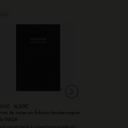
-50%
-70%
,00€
16,00€
36,00€
10,80
net de notes en Édition limitée inspiré
Carnet Shine
 la NASA
XS, pages blanche
coffret cadeau
nd carnet ligné à couverture souple en