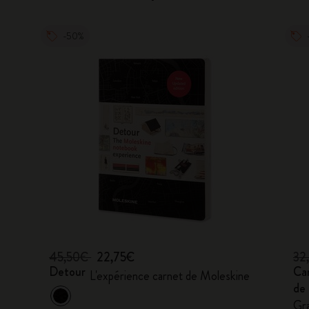
-50%
45,50€
22,75€
32
Detour
Car
L'expérience carnet de Moleskine
de
Gra