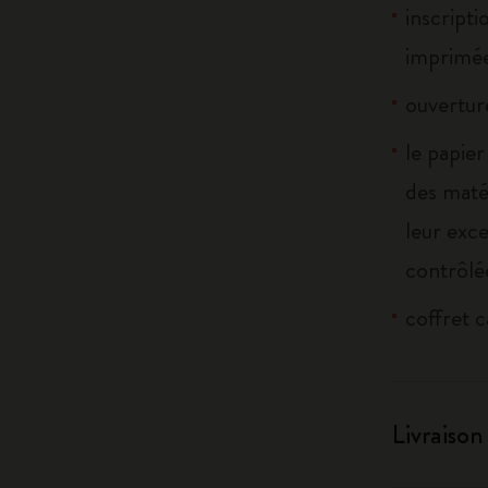
inscripti
imprimée
ouverture
le papier
des maté
leur exce
contrôlé
coffret c
Livraison