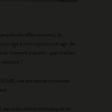
erpétuelle effervescence, le
ncourage à l'introspection et agir de
tifs au moment présent : quel meilleur
s entoure ?
VEGEA®, une entreprise innovante
aux.
t des autocollants thématiques et