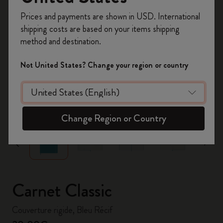
Inscrivez-vous maintenant et bénéficiez de
10 %
Prices and payments are shown in USD. International
de remise ainsi que de frais de port gratuits
shipping costs are based on your items shipping
sur votre première commande
en utilisant le
method and destination.
code
WELCOME10.
Créez un compte Moleskine pour accéder à des
Not United States? Change your region or country
offres exclusives, des avantages réservés aux
membres et davantage d’inspiration.
zoom.cta
Créer un compte!
Change Region or Country
Carnet Classic
Couverture rigide, Bleu Récif