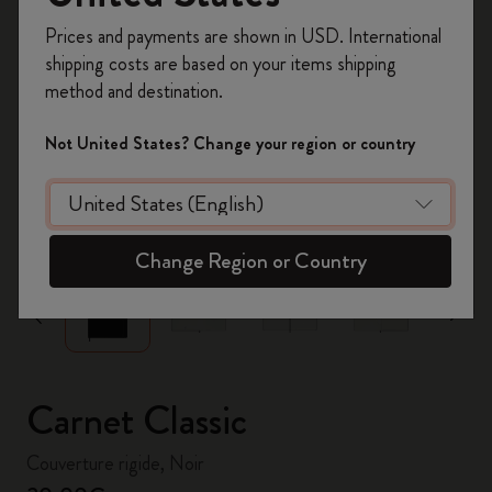
Inscrivez-vous maintenant et bénéficiez de
10 %
Prices and payments are shown in USD. International
de remise ainsi que de frais de port gratuits
shipping costs are based on your items shipping
sur votre première commande
en utilisant le
method and destination.
code
WELCOME10.
Créez un compte Moleskine pour accéder à des
Not United States? Change your region or country
offres exclusives, des avantages réservés aux
membres et davantage d’inspiration.
zoom.cta
Créer un compte!
Change Region or Country
Carnet Classic
Couverture rigide, Noir