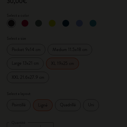
30,00€
Select a color
sélectionné
*
Couleur sélectionnée
Select a size
Pocket 9x14 cm
Medium 11.5x18 cm
Large 13x21 cm
XL 19x25 cm
XXL 21.6x27.9 cm
Select a layout
Pointillé
Quadrillé
Uni
Ligné
Quantité