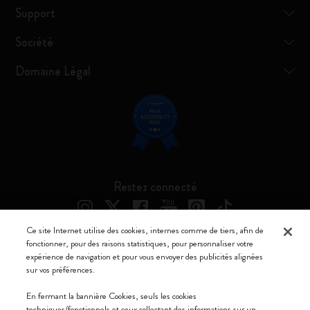
Support
Société
Domaine Légal
Restez connecté
Ce site Internet utilise des cookies, internes comme de tiers, afin de
fonctionner, pour des raisons statistiques, pour personnaliser votre
expérience de navigation et pour vous envoyer des publicités alignées
Moleskine ® est une marque enregistrée de Moleskine Srl a socio unico
sur vos préférences.
Moleskine srl a socio unico - Via Bergognone, 34 – 20144 Milano -
En fermant la bannière Cookies, seuls les cookies
Italia - P. IVA / CCIAA n. 07234480965 - REA MI 1945400 - Cap.
techniques/fonctionnels et ceux collectant des informations sur un