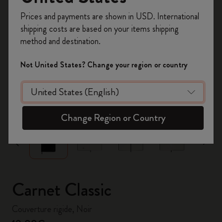
Inscrivez-vous maintenant et bénéficiez de
10 %
Prices and payments are shown in USD. International
de remise ainsi que de frais de port gratuits
shipping costs are based on your items shipping
sur votre première commande
en utilisant le
method and destination.
code
WELCOME10.
Créez un compte Moleskine pour accéder à des
Not United States? Change your region or country
offres exclusives, des avantages réservés aux
membres et davantage d’inspiration.
zoom.cta
Créer un compte!
Change Region or Country
Carnet Classic
Couverture rigide, Noir