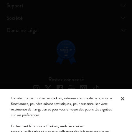
Support
Société
Domaine Légal
Restez connecté
Ce site Internet utilise des cookies, internes comme de tiers, afin de
fonctionner, pour des raisons statistiques, pour personnaliser votre
expérience de navigation et pour vous envoyer des publicités alignées
Moleskine ® est une marque enregistrée de Moleskine Srl a socio unico
sur vos préférences.
Moleskine srl a socio unico - Via Bergognone, 34 – 20144 Milano -
En fermant la bannière Cookies, seuls les cookies
Italia - P. IVA / CCIAA n. 07234480965 - REA MI 1945400 - Cap.
techniques/fonctionnels et ceux collectant des informations sur un