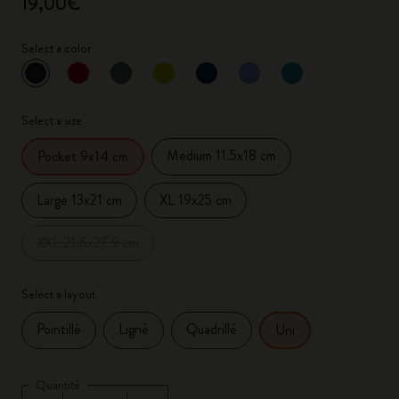
19,00€
Select a color
sélectionné
*
Couleur sélectionnée
Select a size
Medium 11.5x18 cm
Pocket 9x14 cm
Large 13x21 cm
XL 19x25 cm
XXL 21.6x27.9 cm
Select a layout
Pointillé
Ligné
Quadrillé
Uni
Quantité