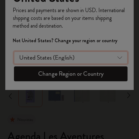
Inscrivez-vous maintenant et bénéficiez de
10 %
Prices and payments are shown in USD. International
de remise ainsi que de frais de port gratuits
shipping costs are based on your items shipping
sur votre première commande
en utilisant le
method and destination.
code
WELCOME10.
Créez un compte Moleskine pour accéder à des
Not United States? Change your region or country
offres exclusives, des avantages réservés aux
membres et davantage d’inspiration.
Créer un compte!
zoom.cta
Change Region or Country
Nouveau
Agenda Les Aventures