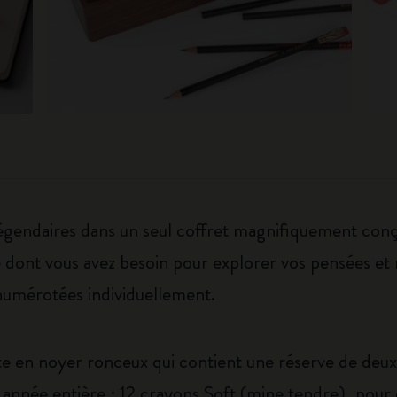
légendaires dans un seul coffret magnifiquement conç
t ce dont vous avez besoin pour explorer vos pensées et
umérotées individuellement.
oîte en noyer ronceux qui contient une réserve de d
année entière : 12 crayons Soft (mine tendre), pour