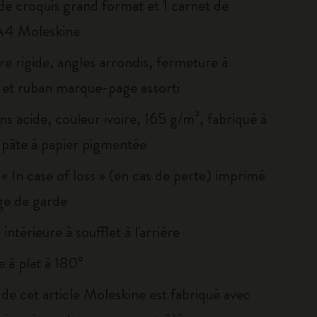
 de croquis grand format et 1 carnet de
A4 Moleskine
re rigide, angles arrondis, fermeture à
e et ruban marque-page assorti
ns acide, couleur ivoire, 165 g/m², fabriqué à
e pâte à papier pigmentée
« In case of loss » (en cas de perte) imprimé
age de garde
intérieure à soufflet à l'arrière
 à plat à 180°
 de cet article Moleskine est fabriqué avec