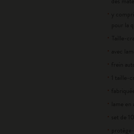
des maté
y compri
pour la q
Taille-c
avec lam
frein aut
1 taille
fabriqué
lame en 
set de 1
protège-