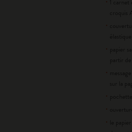
1 carnet
croquis 
couvertu
élastiqu
papier sa
partir d
message 
sur la p
pochette 
ouverture
le papier