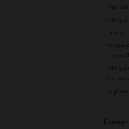
l'abri de
fabriqué
rallonge
conçue p
crayon B
fabriqué
en caou
se glisse 
Livraison