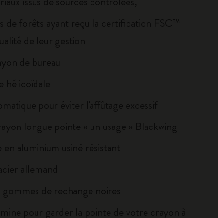
riaux issus de sources contrôlées,
s de forêts ayant reçu la certification FSC™
ualité de leur gestion
rayon de bureau
e hélicoïdale
omatique pour éviter l'affûtage excessif
-crayon longue pointe « un usage » Blackwing
e en aluminium usiné résistant
acier allemand
0 gommes de rechange noires
mine pour garder la pointe de votre crayon à