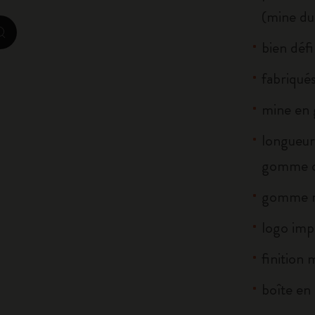
(mine du
City Guide Notebooks LUXE x Moleskine
zoom.cta
bien défi
Casa Batlló Éditions personnalisées
fabriqués
I Am The City
mine en 
IZIPIZI x Moleskine
longueur
Moleskine Detour
gomme c
gomme r
logo imp
finition 
boîte en