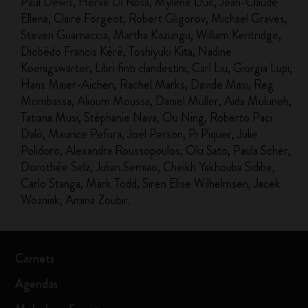
Paul Dewis, Hervé Di Rosa, Mylène Duc, Jean-Claude
Ellena, Claire Forgeot, Robert Gligorov, Michael Graves,
Steven Guarnaccia, Martha Kazungu, William Kentridge,
Diobédo Francis Kéré, Toshiyuki Kita, Nadine
Koenigswarter, Libri finti clandestini, Carl Liu, Giorgia Lupi,
Hans Maier-Aichen, Rachel Marks, Davide Masi, Reg
Mombassa, Alioum Moussa, Daniel Müller, Aida Muluneh,
Tatiana Musi, Stéphanie Nava, Ou Ning, Roberto Paci
Dalò, Maurice Pefura, Joël Person, Pi Piquer, Julie
Polidoro, Alexandra Roussopoulos, Oki Sato, Paula Scher,
Dorothée Selz, Julian.Semiao, Cheikh Yakhouba Sidibe,
Carlo Stanga, Mark Todd, Siren Elise Wilhelmsen, Jacek
Wozniak, Amina Zoubir.
Carnets
Agendas