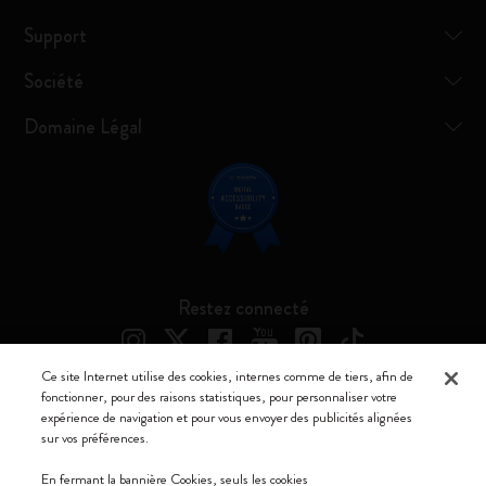
Support
Société
Domaine Légal
Restez connecté
Ce site Internet utilise des cookies, internes comme de tiers, afin de
fonctionner, pour des raisons statistiques, pour personnaliser votre
expérience de navigation et pour vous envoyer des publicités alignées
Moleskine ® est une marque enregistrée de Moleskine Srl a socio unico
sur vos préférences.
Moleskine srl a socio unico - Via Bergognone, 34 – 20144 Milano -
En fermant la bannière Cookies, seuls les cookies
Italia - P. IVA / CCIAA n. 07234480965 - REA MI 1945400 - Cap.