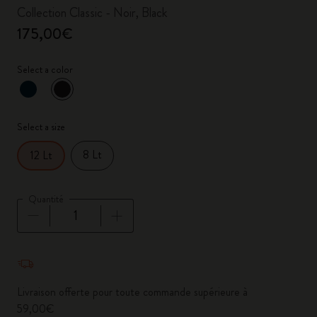
Collection Classic - Noir, Black
175,00€
Select a color
sélectionné
*
Couleur sélectionnée
Select a size
8 Lt
12 Lt
Quantité
Quantité mise à jour à 1
Livraison offerte pour toute commande supérieure à
59,00€