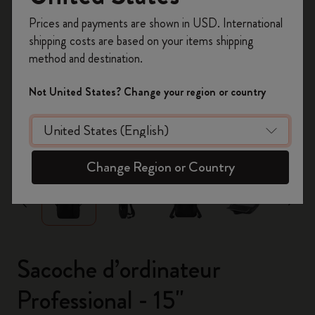
Inscrivez-vous maintenant et bénéficiez de
10 %
Prices and payments are shown in USD. International
de remise ainsi que de frais de port gratuits
shipping costs are based on your items shipping
sur votre première commande
en utilisant le
method and destination.
code
WELCOME10.
Créez un compte Moleskine pour accéder à des
Not United States? Change your region or country
offres exclusives, des avantages réservés aux
membres et davantage d’inspiration.
zoom.cta
Créer un compte!
Change Region or Country
Sacoche d’ordinateur
Professional - 15"