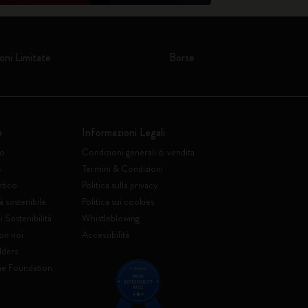
oni Limitate
Borse
a
Informazioni Legali
to
Condizioni generali di vendita
s
Termini & Condizioni
etico
Politica sulla privacy
à sostenibile
Politica sui cookies
 Sostenibilità
Whistleblowing
on noi
Accessibilità
lders
ne Foundation