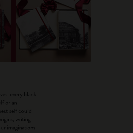
ives; every blank
lf or an
best self could
igins, writing
 our imaginations