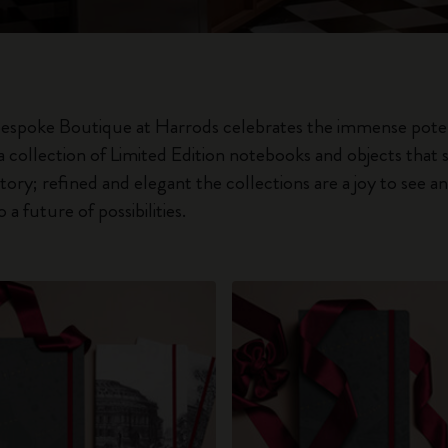
City Guide Notebooks LUXE x Moleskine
Edizione Speciale Casa Batlló
espoke Boutique at Harrods celebrates the immense pote
I Am The City
 collection of Limited Edition notebooks and objects that s
story; refined and elegant the collections are a joy to see a
Moleskine Detour
 a future of possibilities.