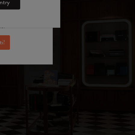
e
WELCOME10.
ntry
skine per avere
antaggi e tanta
ne.
ti!