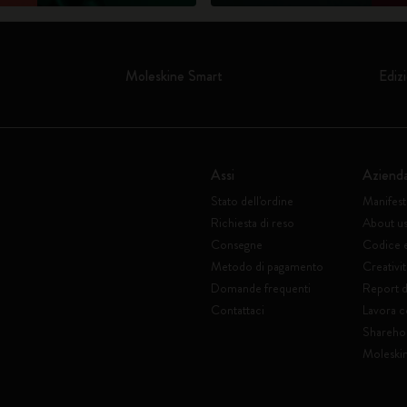
Moleskine Smart
Edizi
Assi
Aziend
Stato dell'ordine
Manifes
Richiesta di reso
About u
Consegne
Codice 
Metodo di pagamento
Creativit
Domande frequenti
Report di
Contattaci
Lavora c
Shareho
Moleski