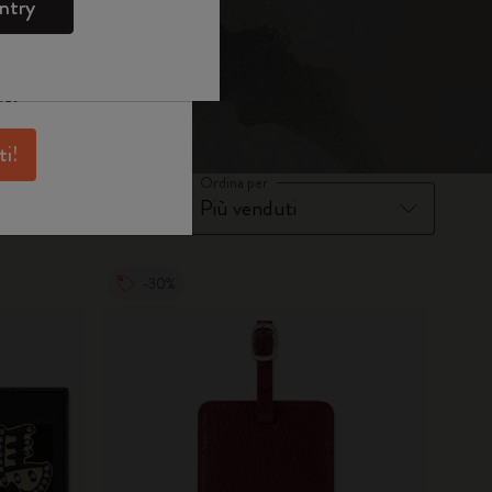
e
WELCOME10.
ntry
skine per avere
antaggi e tanta
ne.
ti!
Ordina per
-30%