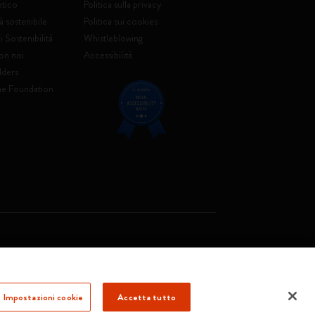
etico
Politica sulla privacy
à sostenibile
Politica sui cookies
 Sostenibilità
Whistleblowing
on noi
Accessibilità
lders
ne Foundation
. Soc. €2.181.513,42
Impostazioni cookie
Accetta tutto