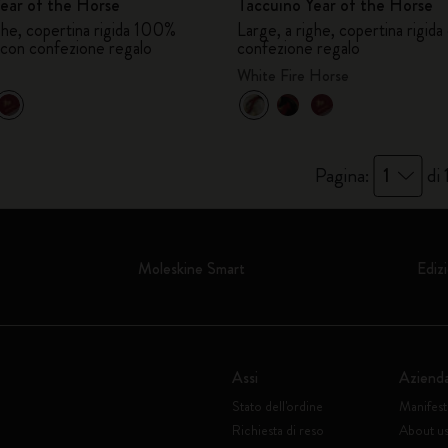
ear of the Horse
Taccuino Year of the Horse
ghe, copertina rigida 100%
Large, a righe, copertina rigida
n confezione regalo
confezione regalo
White Fire Horse
Pagina:
1
di 
Moleskine Smart
Edizi
Assi
Aziend
Stato dell'ordine
Manifes
Richiesta di reso
About u