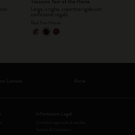
Taccuino Year of the Horse
 con
Large, a righe, copertina rigida con
confezione regalo
Red Fire Horse
1
oni Limitate
Borse
a
Informazioni Legali
to
Condizioni generali di vendita
s
Termini & Condizioni