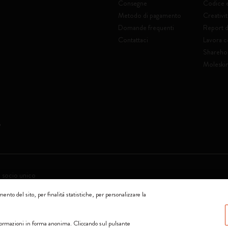
Consegne
Codice 
Metodo di pagamento
Creativit
Domande frequenti
Report di
Contattaci
Lavora c
Shareho
Moleski
a socio unico
ento del sito, per finalità statistiche, per personalizzare la
0144 Milano - Italia - P. IVA / CCIAA n. 07234480965 - REA MI 1945400 - Cap
Accettiamo
informazioni in forma anonima. Cliccando sul pulsante