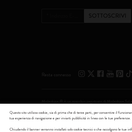
*
Indirizzo E-mail
SOTTOSCRIVI
Resta connesso
Moleskine ® è un marchio registrato di Moleskine Srl 
Questo sito utilizza cookie, sia di prima che di terze parti, per consentire il funzionam
Moleskine srl a socio unico - Via Bergognone, 34 – 2
tua esperienza di navigazione e per inviarti pubblicità in linea con le tue preferenze.
Chiudendo il banner verranno installati solo cookie tecnici o che raccolgono le tue 