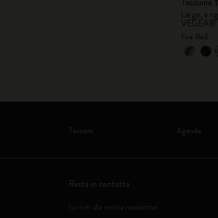
Taccuino Y
Large, a ri
VEGEA® co
Fire Red
Taccuini
Agende
Resta in contatto
Iscriviti alla nostra newsletter