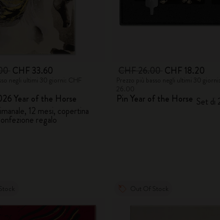
City Guide Notebooks LUXE x Moleskine
Edizione Speciale Casa Batlló
.00
CHF 33.60
CHF 26.00
CHF 18.20
I Am The City
sso negli ultimi 30 giorni: CHF
Prezzo più basso negli ultimi 30 giorn
26.00
Moleskine Detour
26 Year of the Horse
Pin Year of the Horse
Set di 
imanale, 12 mesi, copertina
confezione regalo
Stock
Out Of Stock