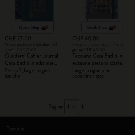
Quick Shop
Quick Shop
CHF 27.00
CHF 40.00
Prezzo più basso negli ultimi 30
Prezzo più basso negli ultimi 30
giorni: CHF 27.00
giorni: CHF 40.00
Quaderni Cahier Journal
Taccuino Casa Batlló in
Casa Batlló in edizione
edizione personalizzata
personalizzata
Set da 2, large, pagine
Large, a righe, con
bianche
copertina rigida
1
Pagina:
di 1
Taccuini