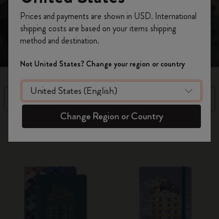
nelle idee più espressive di domani. "Domani faremo cose
Registrati per ottenere un
10% di sconto e
bellissime". Antoni Gaudí
Prices and payments are shown in USD. International
spedizione gratuita sul tuo primo ordine
shipping costs are based on your items shipping
usando il codice
WELCOME10.
method and destination.
Crea un account Moleskine per avere accesso
ad offerte, vantaggi e tanta ispirazione.
Not United States? Change your region or country
Registrati!
Filtra
Ordina per
Change Region or Country
2 Prodotti