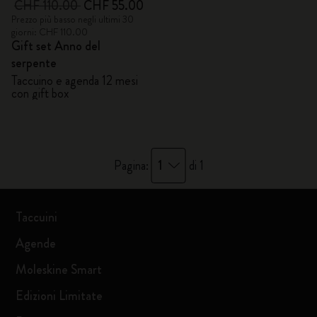
CHF 110.00
CHF 55.00
Prezzo più basso negli ultimi 30
giorni: CHF 110.00
Gift set Anno del
serpente
Taccuino e agenda 12 mesi
con gift box
1
Pagina:
di 1
Taccuini
Agende
Moleskine Smart
Edizioni Limitate