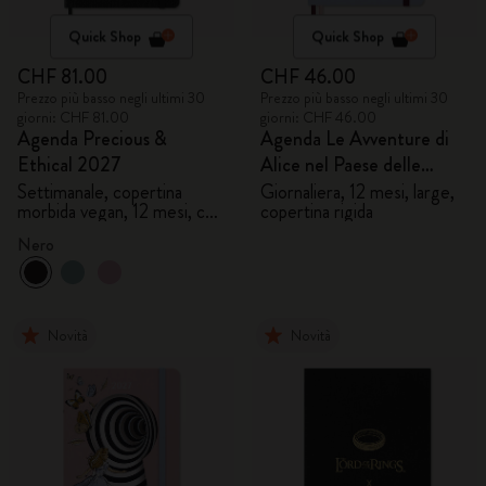
Quick Shop
Quick Shop
CHF 81.00
CHF 46.00
Prezzo più basso negli ultimi 30
Prezzo più basso negli ultimi 30
giorni: CHF 81.00
giorni: CHF 46.00
Agenda Precious &
Agenda Le Avventure di
Ethical 2027
Alice nel Paese delle
Meraviglie 2027
Settimanale, copertina
Giornaliera, 12 mesi, large,
morbida vegan, 12 mesi, con
copertina rigida
gift box
Nero
Novità
Novità