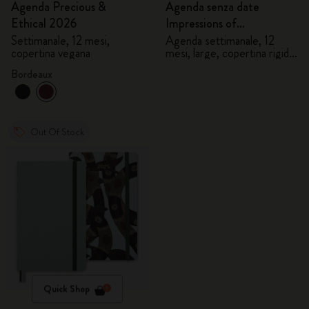
Agenda Precious &
Agenda senza date
Ethical 2026
Impressions of
Impressionism
Settimanale, 12 mesi,
Agenda settimanale, 12
copertina vegana
mesi, large, copertina rigida
in tessuto
Bordeaux
Out Of Stock
Quick Shop