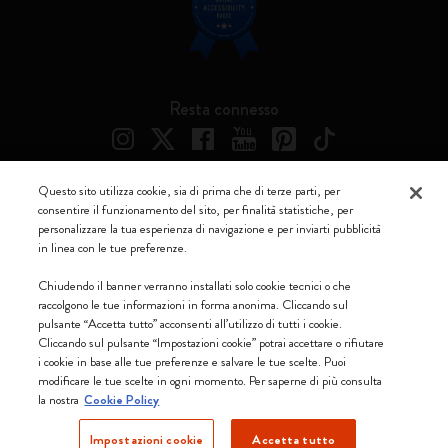
Resta connesso
Questo sito utilizza cookie, sia di prima che di terze parti, per
consentire il funzionamento del sito, per finalità statistiche, per
Moleskine ® è un marchio registrato di Moleskine Srl a socio unico
personalizzare la tua esperienza di navigazione e per inviarti pubblicità
in linea con le tue preferenze.
Moleskine srl a socio unico - Via Bergognone, 34 – 20144 Milano -
Italia - P. IVA / CCIAA n. 07234480965 - REA MI 1945400 - Cap.
Chiudendo il banner verranno installati solo cookie tecnici o che
Soc. €2.181.513,42
raccolgono le tue informazioni in forma anonima. Cliccando sul
pulsante “Accetta tutto” acconsenti all’utilizzo di tutti i cookie.
Accettiamo
Cliccando sul pulsante “Impostazioni cookie” potrai accettare o rifiutare
i cookie in base alle tue preferenze e salvare le tue scelte. Puoi
modificare le tue scelte in ogni momento. Per saperne di più consulta
la nostra
Cookie Policy
Impostazioni cookie
Accetta tutto
Svizzera (italiano)