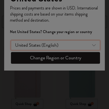
Registrati per ottenere un
10% di sconto e
Prices and payments are shown in USD. International
spedizione gratuita sul tuo primo ordine
shipping costs are based on your items shipping
usando il codice
WELCOME10.
method and destination.
Filtra
Ordina per
Crea un account Moleskine per avere accesso
ad offerte, vantaggi e tanta ispirazione.
Not United States? Change your region or country
17 Prodotti
Registrati!
Novità
Novità
Change Region or Country
Quick Shop
Quick Shop