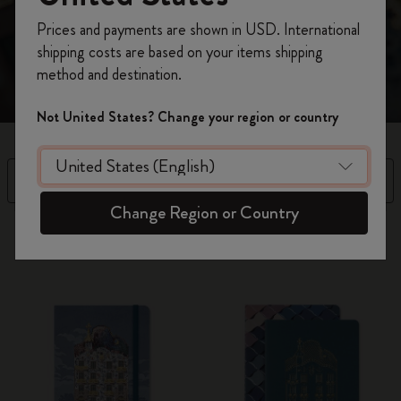
nelle idee più espressive di domani. "Domani faremo cose
Registrati per ottenere un
10% di sconto e
bellissime". Antoni Gaudí
Prices and payments are shown in USD. International
spedizione gratuita sul tuo primo ordine
shipping costs are based on your items shipping
usando il codice
WELCOME10.
method and destination.
Crea un account Moleskine per avere accesso
ad offerte, vantaggi e tanta ispirazione.
Not United States? Change your region or country
Registrati!
Filtra
Ordina per
Change Region or Country
2 Prodotti