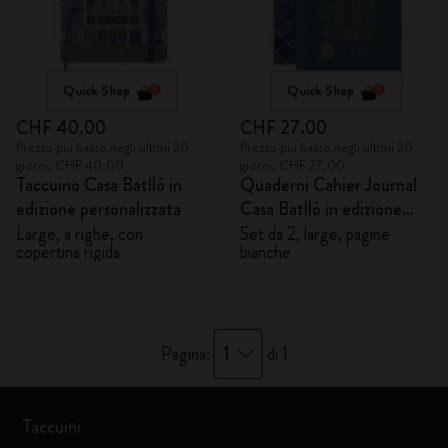
Quick Shop
Quick Shop
CHF 40.00
CHF 27.00
Prezzo più basso negli ultimi 30
Prezzo più basso negli ultimi 30
giorni: CHF 40.00
giorni: CHF 27.00
Taccuino Casa Batlló in
Quaderni Cahier Journal
edizione personalizzata
Casa Batlló in edizione
personalizzata
Large, a righe, con
Set da 2, large, pagine
copertina rigida
bianche
1
Pagina:
di 1
Taccuini