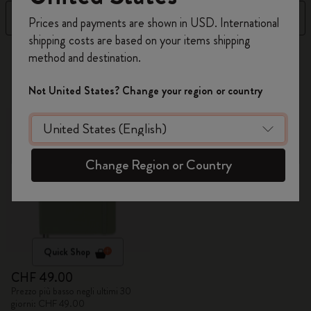
Registrati per ottenere un
10% di sconto e
Filtra
Ordina per
Prices and payments are shown in USD. International
spedizione gratuita sul tuo primo ordine
shipping costs are based on your items shipping
usando il codice
WELCOME10.
1 Prodotti
method and destination.
Crea un account Moleskine per avere accesso
ad offerte, vantaggi e tanta ispirazione.
Not United States? Change your region or country
Registrati!
Change Region or Country
Quick Shop
CHF 49.00
Prezzo più basso negli ultimi 30
giorni: CHF 49.00