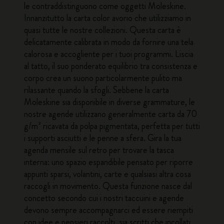
le contraddistinguono come oggetti Moleskine.
Innanzitutto la carta color avorio che utilizziamo in
quasi tutte le nostre collezioni. Questa carta è
delicatamente calibrata in modo da fornire una tela
calorosa e accogliente per i tuoi programmi. Liscia
al tatto, il suo ponderato equilibrio tra consistenza e
corpo crea un suono particolarmente pulito ma
rilassante quando la sfogli. Sebbene la carta
Moleskine sia disponibile in diverse grammature, le
nostre agende utilizzano generalmente carta da 70
g/m² ricavata da polpa pigmentata, perfetta per tutti
i supporti asciutti e le penne a sfera. Gira la tua
agenda mensile sul retro per trovare la tasca
interna: uno spazio espandibile pensato per riporre
appunti sparsi, volantini, carte e qualsiasi altra cosa
raccogli in movimento. Questa funzione nasce dal
concetto secondo cui i nostri taccuini e agende
devono sempre accompagnarci ed essere riempiti
con idee e pensieri raccolti, sia scritti che incollati