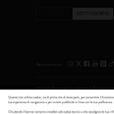
*
Indirizzo E-mail
SOTTOSCRIVI
Resta connesso
Moleskine ® è un marchio registrato di Moleskine Srl 
Questo sito utilizza cookie, sia di prima che di terze parti, per consentire il funzionam
Moleskine srl a socio unico - Via Bergognone, 34 – 2
tua esperienza di navigazione e per inviarti pubblicità in linea con le tue preferenze.
Chiudendo il banner verranno installati solo cookie tecnici o che raccolgono le tue 