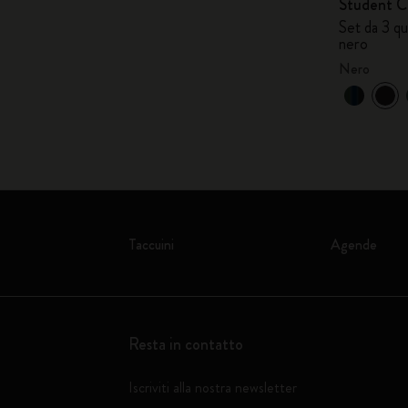
Student C
Set da 3 qu
nero
Nero
Taccuini
Agende
Resta in contatto
Iscriviti alla nostra newsletter