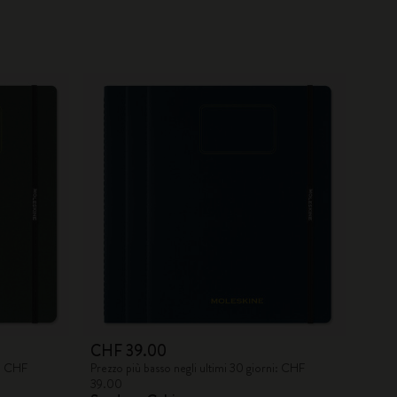
CHF 39.00
i: CHF
Prezzo più basso negli ultimi 30 giorni: CHF
39.00