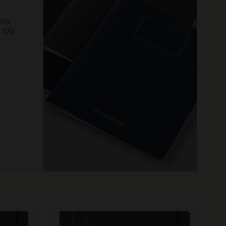
olte
i XXL.