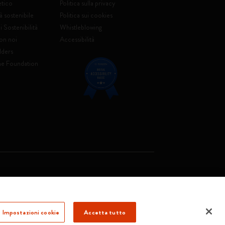
etico
Politica sulla privacy
à sostenibile
Politica sui cookies
 Sostenibilità
Whistleblowing
on noi
Accessibilità
lders
ne Foundation
. Soc. €2.181.513,42
Impostazioni cookie
Accetta tutto