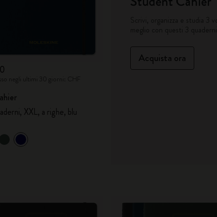
Student Cahier
Scrivi, organizza e studia 3 v
City Guide Notebooks LUXE x Moleskine
meglio con questi 3 quadern
Edizione Speciale Casa Batlló
Acquista ora
00
I Am The City
sso negli ultimi 30 giorni: CHF
Moleskine Detour
ahier
aderni, XXL, a righe, blu