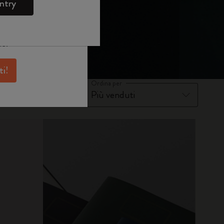
e
WELCOME10.
ntry
skine per avere
antaggi e tanta
ne.
ti!
Ordina per