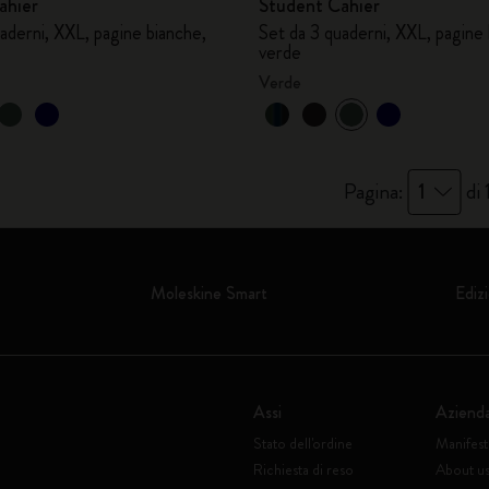
ahier
Student Cahier
aderni, XXL, pagine bianche,
Set da 3 quaderni, XXL, pagine 
verde
Verde
Pagina:
1
di 
Moleskine Smart
Edizi
Assi
Aziend
Stato dell'ordine
Manifes
Richiesta di reso
About u