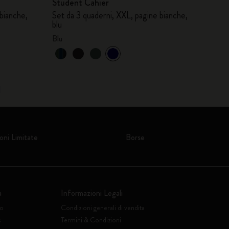
Student Cahier
bianche,
Set da 3 quaderni, XXL, pagine bianche,
blu
Blu
1
oni Limitate
Borse
a
Informazioni Legali
to
Condizioni generali di vendita
s
Termini & Condizioni