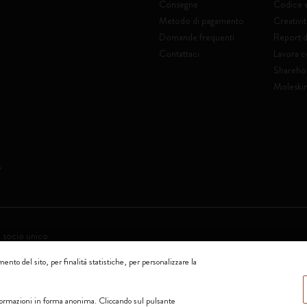
Consegne
Codice 
Metodo di pagamento
Creativit
Domande frequenti
Report di
Contattaci
Lavora c
Shareho
Moleski
a socio unico
ento del sito, per finalità statistiche, per personalizzare la
0144 Milano - Italia - P. IVA / CCIAA n. 07234480965 - REA MI 1945400 - Cap
Accettiamo
informazioni in forma anonima. Cliccando sul pulsante