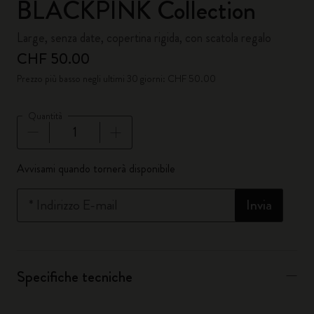
BLACKPINK Collection
Large, senza date, copertina rigida, con scatola regalo
CHF 50.00
Prezzo più basso negli ultimi 30 giorni: CHF 50.00
Quantità
Quantità aggiornata a 1
Avvisami quando tornerà disponibile
*
Indirizzo E-mail
Invia
Specifiche tecniche