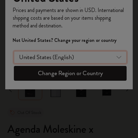
Registrati per ottenere un
10% di sconto e
Prices and payments are shown in USD. International
spedizione gratuita sul tuo primo ordine
shipping costs are based on your items shipping
usando il codice
WELCOME10.
method and destination.
Crea un account Moleskine per avere accesso
ad offerte, vantaggi e tanta ispirazione.
Not United States? Change your region or country
Registrati!
zoom.cta
Change Region or Country
Out Of Stock
Agenda Moleskine x