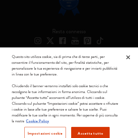
Resta connesso
Questo sito utilizza cookie, sia di prima che di terze parti, per
consentire il funzionamento del sito, per finalità statistiche, per
Moleskine ® è un marchio registrato di Moleskine Srl a socio unico
personalizzare la tua esperienza di navigazione e per inviarti pubblicità
in linea con le tue preferenze.
Moleskine srl a socio unico - Via Bergognone, 34 – 20144 Milano -
Italia - P. IVA / CCIAA n. 07234480965 - REA MI 1945400 - Cap.
Chiudendo il banner verranno installati solo cookie tecnici o che
Soc. €2.181.513,42
raccolgono le tue informazioni in forma anonima. Cliccando sul
pulsante “Accetta tutto” acconsenti all’utilizzo di tutti i cookie.
Accettiamo
Cliccando sul pulsante “Impostazioni cookie” potrai accettare o rifiutare
i cookie in base alle tue preferenze e salvare le tue scelte. Puoi
modificare le tue scelte in ogni momento. Per saperne di più consulta
la nostra
Cookie Policy
Impostazioni cookie
Accetta tutto
Svizzera (italiano)