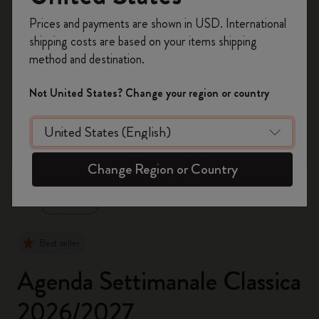
Registrati per ottenere un
10% di sconto e
Prices and payments are shown in USD. International
spedizione gratuita sul tuo primo ordine
shipping costs are based on your items shipping
usando il codice
WELCOME10.
method and destination.
Crea un account Moleskine per avere accesso
ad offerte, vantaggi e tanta ispirazione.
Not United States? Change your region or country
Registrati!
zoom.cta
Change Region or Country
Best seller
Agenda Settimanale Classica
2026/2027