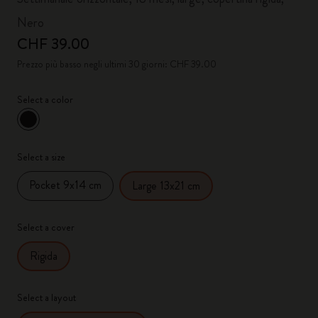
Nero
CHF 39.00
Prezzo più basso negli ultimi 30 giorni: CHF 39.00
Select a color
selezionato
*
Colore selezionato
Select a size
Pocket 9x14 cm
Large 13x21 cm
Select a cover
Rigida
Select a layout