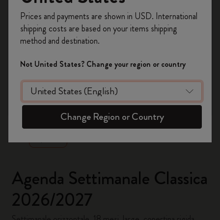
Registrati per ottenere un
10% di sconto e
Prices and payments are shown in USD. International
spedizione gratuita sul tuo primo ordine
shipping costs are based on your items shipping
usando il codice
WELCOME10.
method and destination.
Crea un account Moleskine per avere accesso
ad offerte, vantaggi e tanta ispirazione.
Not United States? Change your region or country
Registrati!
zoom.cta
Change Region or Country
Agenda Settimanale Classica
2026/2027
Settimanale orizzontale, 18 mesi, large, copertina rigida,