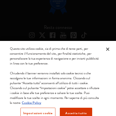
Resta connesso
Questo sito utilizza cookie, sia di prima che di terze parti, per
consentire il funzionamento del sito, per finalità statistiche, per
Moleskine ® è un marchio registrato di Moleskine Srl a socio unico
personalizzare la tua esperienza di navigazione e per inviarti pubblicità
in linea con le tue preferenze.
Moleskine srl a socio unico - Via Bergognone, 34 – 20144 Milano -
Italia - P. IVA / CCIAA n. 07234480965 - REA MI 1945400 - Cap.
Chiudendo il banner verranno installati solo cookie tecnici o che
Soc. €2.181.513,42
raccolgono le tue informazioni in forma anonima. Cliccando sul
pulsante “Accetta tutto” acconsenti all’utilizzo di tutti i cookie.
Accettiamo
Cliccando sul pulsante “Impostazioni cookie” potrai accettare o rifiutare
i cookie in base alle tue preferenze e salvare le tue scelte. Puoi
modificare le tue scelte in ogni momento. Per saperne di più consulta
la nostra
Cookie Policy
Impostazioni cookie
Accetta tutto
Svizzera (italiano)