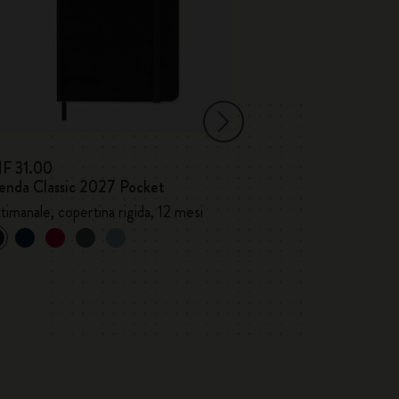
F 31.00
CHF 31.00
enda Classic 2027 Pocket
Prezzo più basso negl
Taccuino Classic
timanale, copertina rigida, 12 mesi