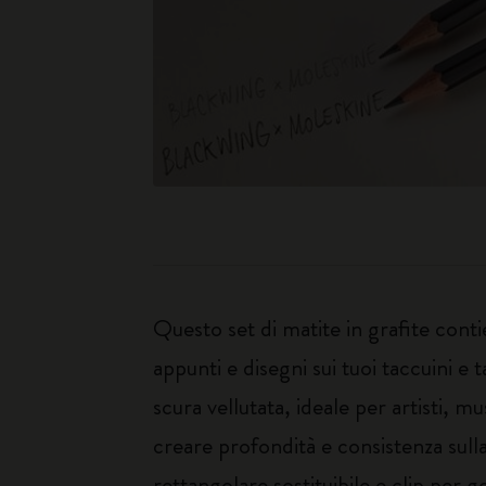
Questo set di matite in grafite cont
appunti e disegni sui tuoi taccuini e
scura vellutata, ideale per artisti, m
creare profondità e consistenza sull
rettangolare sostituibile e clip per