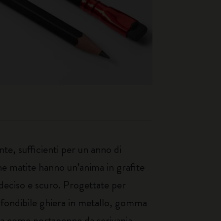
te, sufficienti per un anno di
che matite hanno un’anima in grafite
o deciso e scuro. Progettate per
onfondibile ghiera in metallo, gomma
ata come portapenne da scrivania,