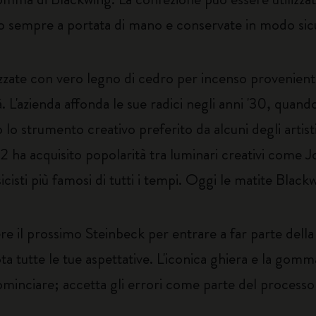
ano sempre a portata di mano e conservate in modo sic
zzate con vero legno di cedro per incenso proveniente
. L'azienda affonda le sue radici negli anni '30, quando 
o strumento creativo preferito da alcuni degli artisti, s
02 ha acquisito popolarità tra luminari creativi come 
sti più famosi di tutti i tempi. Oggi le matite Blackw
 il prossimo Steinbeck per entrare a far parte della s
a tutte le tue aspettative. L'iconica ghiera e la gom
cominciare; accetta gli errori come parte del proces