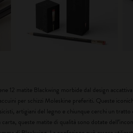
iene 12 matite Blackwing morbide dal design accattivan
 taccuini per schizzi Moleskine preferiti. Queste iconi
usicisti, artigiani del legno e chiunque cerchi un tratt
a carta, queste matite di qualità sono dotate dell’inc
 gomma di Blackwing. La confezione può essere utilizz