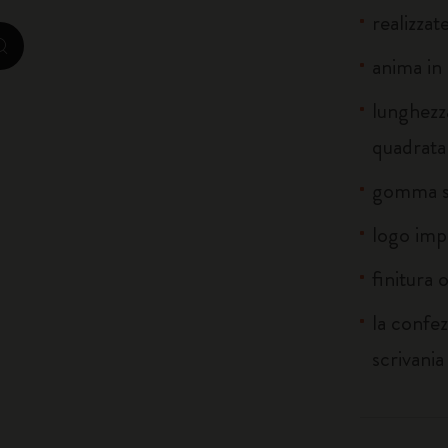
realizzat
City Guide Notebooks LUXE x Moleskine
zoom.cta
anima in 
Edizione Speciale Casa Batlló
lunghezz
I Am The City
quadrata
gomma so
Moleskine Detour
logo imp
finitura 
la confe
scrivania