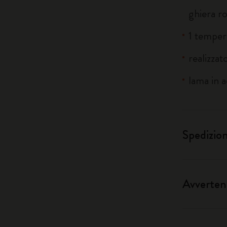
ghiera r
1 temper
realizzat
lama in a
Spedizio
Avverten