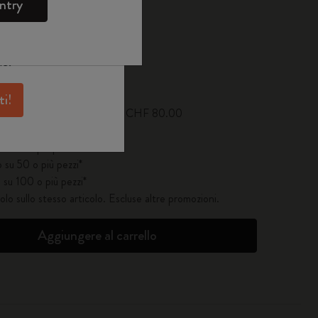
e
WELCOME10.
ntry
skine per avere
antaggi e tanta
ne.
giornata a 1
ti!
atuita per ordini a partire da CHF 80.00
su 25 o più pezzi*
 su 50 o più pezzi*
 su 100 o più pezzi*
solo sullo stesso articolo. Escluse altre promozioni.
Aggiungere al carrello