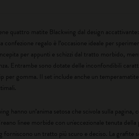
iene quattro matite Blackwing dal design accattivante
a confezione regalo è l’occasione ideale per sperimen
oncepita per appunti e schizzi dal tratto morbido, men
za. Entrambe sono dotate delle inconfondibili caratte
lip per gomma. Il set include anche un temperamatit
timali.
wing hanno un’anima setosa che scivola sulla pagina, 
 Creano linee morbide con un'eccezionale tenuta della 
 forniscono un tratto più scuro e deciso. La grafite s