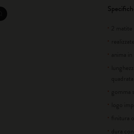
Specifich
City Guide Notebooks LUXE x Moleskine
zoom.cta
2 matite
Edizione Speciale Casa Batlló
realizzat
I Am The City
anima in 
Moleskine Detour
lunghezz
quadrata
gomma so
logo imp
finitura 
dura con