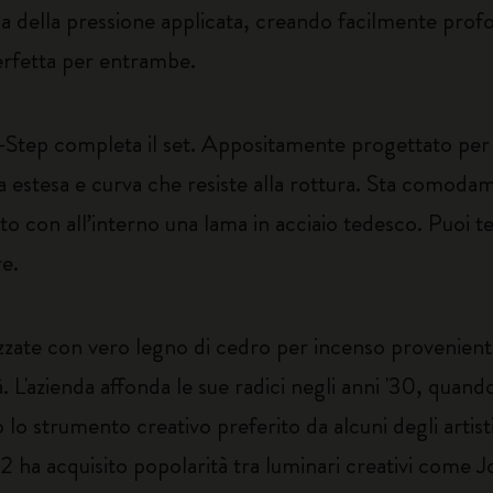
a della pressione applicata, creando facilmente profo
perfetta per entrambe.
Step completa il set. Appositamente progettato per a
a estesa e curva che resiste alla rottura. Sta comod
ato con all’interno una lama in acciaio tedesco. Puoi t
re.
zzate con vero legno di cedro per incenso proveniente
. L'azienda affonda le sue radici negli anni '30, quando 
o strumento creativo preferito da alcuni degli artisti, s
02 ha acquisito popolarità tra luminari creativi come 