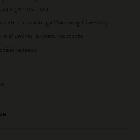
ossa e gomma nera
amatite punta lunga Blackwing One-Step
o in alluminio lavorato resistente
cciaio tedesco
ne
ze