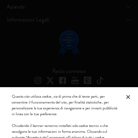
Azienda
Informazioni Legali
Resta connesso
Questo sito utilizza cookie, sia di prima che di terze parti, per
consentire il funzionamento del sito, per finalità statistiche, per
Moleskine ® è un marchio registrato di Moleskine Srl a socio unico
personalizzare la tua esperienza di navigazione e per inviarti pubblicità
in linea con le tue preferenze.
Moleskine srl a socio unico - Via Bergognone, 34 – 20144 Milano -
Italia - P. IVA / CCIAA n. 07234480965 - REA MI 1945400 - Cap.
Chiudendo il banner verranno installati solo cookie tecnici o che
Soc. €2.181.513,42
raccolgono le tue informazioni in forma anonima. Cliccando sul
pulsante “Accetta tutto” acconsenti all’utilizzo di tutti i cookie.