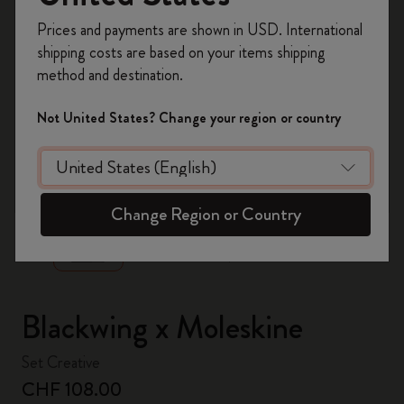
Registrati per ottenere un
10% di sconto e
Prices and payments are shown in USD. International
spedizione gratuita sul tuo primo ordine
shipping costs are based on your items shipping
usando il codice
WELCOME10.
method and destination.
Crea un account Moleskine per avere accesso
ad offerte, vantaggi e tanta ispirazione.
Not United States? Change your region or country
Registrati!
zoom.cta
Change Region or Country
Blackwing x Moleskine
Set Creative
CHF 108.00