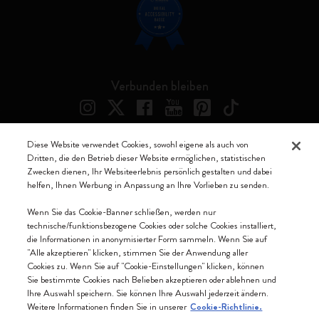
Verbunden bleiben
Diese Website verwendet Cookies, sowohl eigene als auch von
Dritten, die den Betrieb dieser Website ermöglichen, statistischen
Moleskine ® ist ein eingetragenes Warenzeichen von Moleskine Srl a
Zwecken dienen, Ihr Websiteerlebnis persönlich gestalten und dabei
socio unico
helfen, Ihnen Werbung in Anpassung an Ihre Vorlieben zu senden.
Moleskine srl a socio unico - Via Bergognone, 34 – 20144 Milano -
Wenn Sie das Cookie-Banner schließen, werden nur
Italia - P. IVA / CCIAA n. 07234480965 - REA MI 1945400 - Cap.
technische/funktionsbezogene Cookies oder solche Cookies installiert,
Soc. €2.181.513,42
die Informationen in anonymisierter Form sammeln. Wenn Sie auf
"Alle akzeptieren" klicken, stimmen Sie der Anwendung aller
Wir akzeptieren
Cookies zu. Wenn Sie auf "Cookie-Einstellungen" klicken, können
Sie bestimmte Cookies nach Belieben akzeptieren oder ablehnen und
Ihre Auswahl speichern. Sie können Ihre Auswahl jederzeit ändern.
Weitere Informationen finden Sie in unserer
Cookie-Richtlinie.