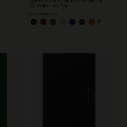
Visitenkartenetui mit festem Einband,
XS, blanko - mit Box
Löwenzahngelb
+1