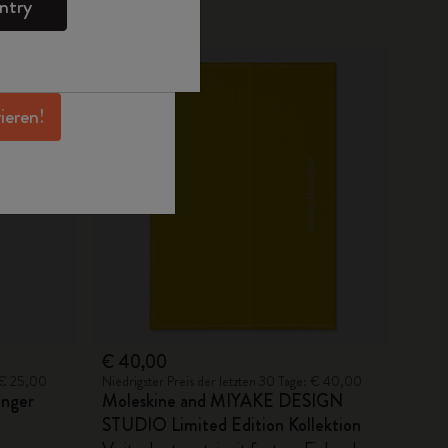
ntry
en Angeboten,
 und noch mehr
erhalten.
rieren!
€ 40,00
: € 25,00
Niedrigster Preis der letzten 30 Tage: € 40,00
änger
Moleskine and MIYAKE DESIGN
STUDIO Limited Edition Kollektion