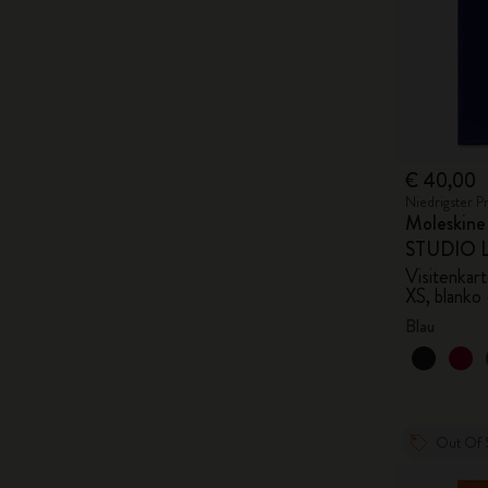
€ 40,00
Niedrigster P
Moleskin
STUDIO Li
Visitenkar
XS, blanko
Blau
Out Of 