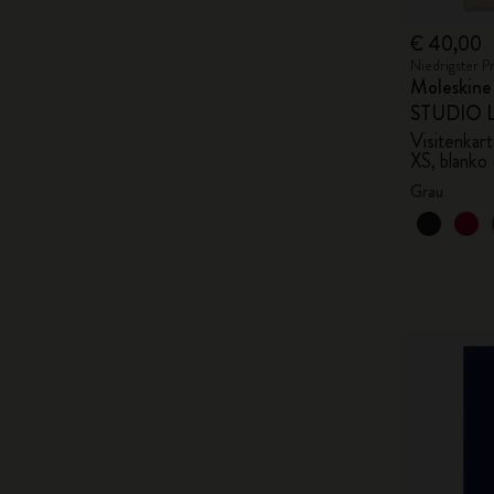
€ 40,00
Niedrigster P
Moleskin
STUDIO Li
Visitenkar
XS, blanko
Grau