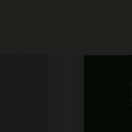
City Guide Notebooks LUXE x Moleskine
Casa Batlló Custom Editions
I Am The City
IZIPIZI x Moleskine
Moleskine Detour