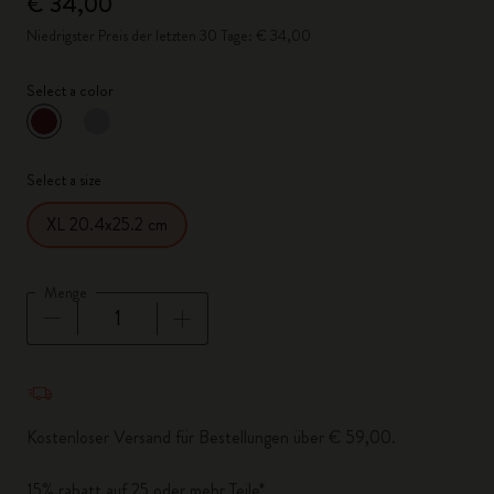
€ 34,00
Niedrigster Preis der letzten 30 Tage: € 34,00
Select a color
ausgewählt
*
Ausgewählte Farbe
Select a size
XL 20.4x25.2 cm
Menge
Menge aktualisiert auf 1
Kostenloser Versand für Bestellungen über € 59,00.
15% rabatt auf 25 oder mehr Teile*