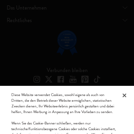
Das Unternehmen
Rechtliches
Verbunden bleiben
Diese Website verwendet Cookies, sowohl eigene als auch von
Dritten, die den Betrieb dieser Website ermöglichen, statistischen
Moleskine ® ist ein eingetragenes Warenzeichen von Moleskine Srl a
Zwecken dienen, Ihr Websiteerlebnis persönlich gestalten und dabei
socio unico
helfen, Ihnen Werbung in Anpassung an Ihre Vorlieben zu senden.
Moleskine srl a socio unico - Via Bergognone, 34 – 20144 Milano -
Wenn Sie das Cookie-Banner schließen, werden nur
Italia - P. IVA / CCIAA n. 07234480965 - REA MI 1945400 - Cap.
technische/funktionsbezogene Cookies oder solche Cookies installiert,
Soc. €2.181.513,42