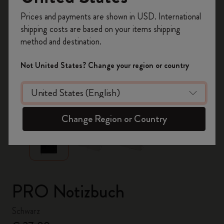
Registrieren Sie sich jetzt und sichern Sie sich
Prices and payments are shown in USD. International
10% Rabatt sowie kostenlosen Versand auf
shipping costs are based on your items shipping
Ihre erste Bestellung
mit dem Code
method and destination.
WELCOME10.
Erstellen Sie ein Moleskine Konto, um Zugang zu
Not United States? Change your region or country
exklusiven Angeboten, Mitgliedervorteilen und
noch mehr Inspiration zu erhalten.
zoom.cta
Jetzt registrieren!
Change Region or Country
PRO Notizbuch
Schwarz