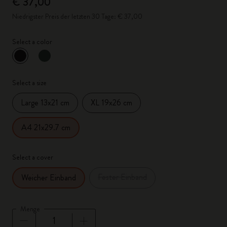
€ 37,00
Niedrigster Preis der letzten 30 Tage: € 37,00
Select a color
ausgewählt
*
Ausgewählte Farbe
Select a size
Large 13x21 cm
XL 19x26 cm
A4 21x29.7 cm
Select a cover
Fester Einband
Weicher Einband
Menge