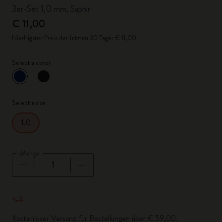
3er-Set 1,0 mm, Saphir
€ 11,00
Niedrigster Preis der letzten 30 Tage: € 11,00
Select a color
ausgewählt
*
Ausgewählte Farbe
Select a size
1.0
Menge
Menge aktualisiert auf 1
Kostenloser Versand für Bestellungen über € 59,00.