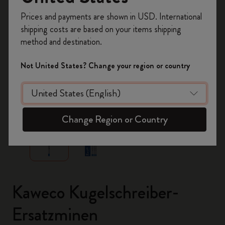
Registrieren Sie sich jetzt und sichern Sie sich
Prices and payments are shown in USD. International
10% Rabatt sowie kostenlosen Versand auf
shipping costs are based on your items shipping
Ihre erste Bestellung
mit dem Code
method and destination.
WELCOME10.
Erstellen Sie ein Moleskine Konto, um Zugang zu
Not United States? Change your region or country
exklusiven Angeboten, Mitgliedervorteilen und
noch mehr Inspiration zu erhalten.
zoom.cta
Jetzt registrieren!
Change Region or Country
Kaweco Kugelschreiber-
Ersatzminen