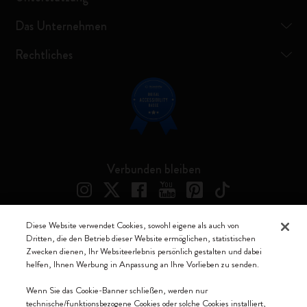
Das Unternehmen
Rechtliches
Verbunden bleiben
Diese Website verwendet Cookies, sowohl eigene als auch von
Dritten, die den Betrieb dieser Website ermöglichen, statistischen
Moleskine ® ist ein eingetragenes Warenzeichen von Moleskine Srl a
Zwecken dienen, Ihr Websiteerlebnis persönlich gestalten und dabei
socio unico
helfen, Ihnen Werbung in Anpassung an Ihre Vorlieben zu senden.
Moleskine srl a socio unico - Via Bergognone, 34 – 20144 Milano -
Wenn Sie das Cookie-Banner schließen, werden nur
Italia - P. IVA / CCIAA n. 07234480965 - REA MI 1945400 - Cap.
technische/funktionsbezogene Cookies oder solche Cookies installiert,
Soc. €2.181.513,42